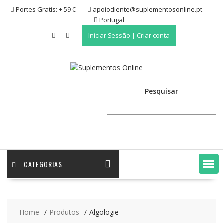
Skip
Portes Gratis: + 59 €
apoiocliente@suplementosonline.pt
to
Portugal
content
Iniciar Sessão | Criar conta
Pesquisar
CATEGORIAS
Home
Produtos
Algologie