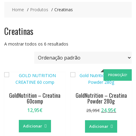
Home
Produtos
Creatinas
Creatinas
A mostrar todos os 6 resultados
PROMOÇÃO!
GoldNutrition – Creatina
GoldNutrition – Creatina
60comp
Powder 280g
O
O
12,95
€
24,95
€
25,95
€
preço
preço
original
atual
Adicionar
Adicionar
era:
é: