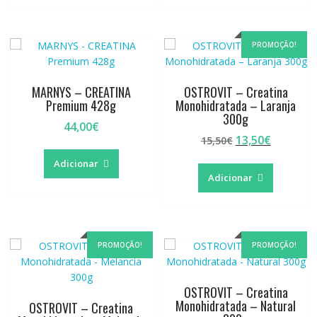
25,95€.
24,95€.
PROMOÇÃO!
MARNYS – CREATINA
OSTROVIT – Creatina
Premium 428g
Monohidratada – Laranja
300g
44,00
€
O
O
13,50
€
15,50
€
preço
preço
Adicionar
original
atual
Adicionar
era:
é:
15,50€.
13,50€.
PROMOÇÃO!
PROMOÇÃO!
OSTROVIT – Creatina
Monohidratada – Natural
OSTROVIT – Creatina