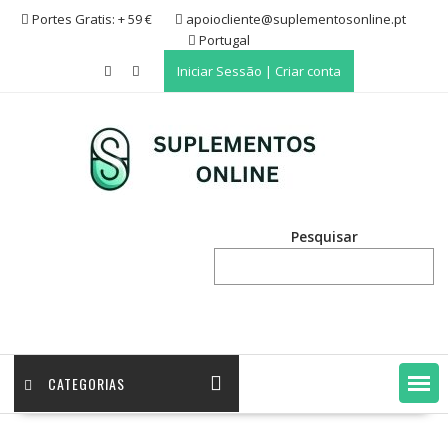
Skip
Portes Gratis: + 59 €
apoiocliente@suplementosonline.pt
to
Portugal
content
Iniciar Sessão | Criar conta
Pesquisar
CATEGORIAS