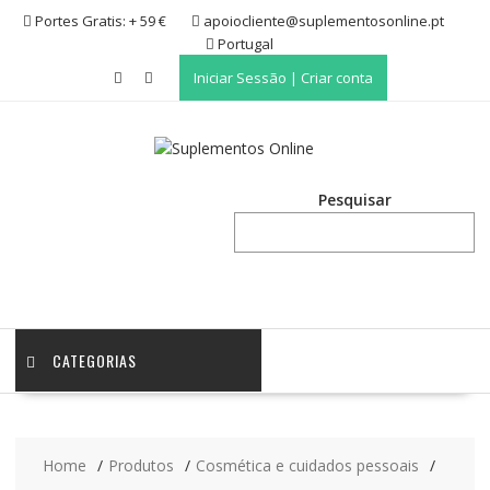
Skip
Portes Gratis: + 59 €
apoiocliente@suplementosonline.pt
to
Portugal
content
Iniciar Sessão | Criar conta
Pesquisar
CATEGORIAS
Home
Produtos
Cosmética e cuidados pessoais