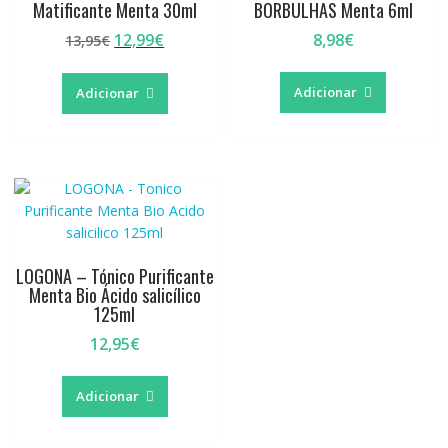
Matificante Menta 30ml
BORBULHAS Menta 6ml
O
O
12,99
€
8,98
€
13,95
€
preço
preço
original
atual
Adicionar
Adicionar
era:
é:
13,95€.
12,99€.
LOGONA – Tónico Purificante
Menta Bio Ácido salicílico
125ml
12,95
€
Adicionar