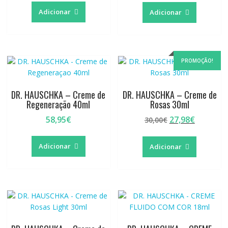
original
atual
Adicionar
Adicionar
era:
é:
29,95€.
25,80€.
PROMOÇÃO!
DR. HAUSCHKA – Creme de
DR. HAUSCHKA – Creme de
Regeneração 40ml
Rosas 30ml
O
O
58,95
€
27,98
€
30,00
€
preço
preço
original
atual
Adicionar
Adicionar
era:
é:
30,00€.
27,98€.