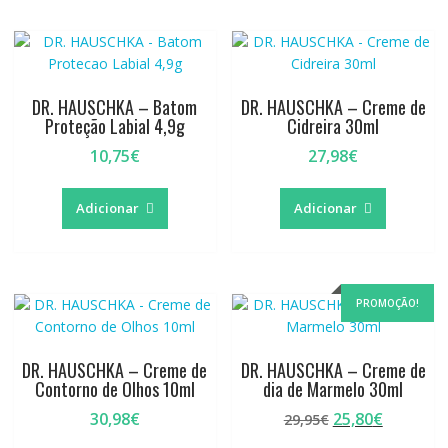
DR. HAUSCHKA – Batom
DR. HAUSCHKA – Creme de
Proteção Labial 4,9g
Cidreira 30ml
10,75
€
27,98
€
Adicionar
Adicionar
PROMOÇÃO!
DR. HAUSCHKA – Creme de
DR. HAUSCHKA – Creme de
Contorno de Olhos 10ml
dia de Marmelo 30ml
O
O
30,98
€
25,80
€
29,95
€
preço
preço