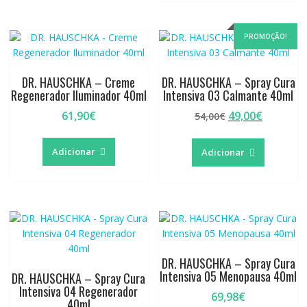
PROMOÇÃO!
DR. HAUSCHKA – Creme
DR. HAUSCHKA – Spray Cura
Regenerador Iluminador 40ml
Intensiva 03 Calmante 40ml
O
O
61,90
€
49,00
€
54,00
€
preço
preço
original
atual
Adicionar
Adicionar
era:
é:
54,00€.
49,00€.
DR. HAUSCHKA – Spray Cura
Intensiva 05 Menopausa 40ml
DR. HAUSCHKA – Spray Cura
Intensiva 04 Regenerador
69,98
€
40ml