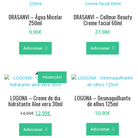
DRASANVI – Água Micelar
DRASANVI – Collmar Beauty
250ml
Creme facial 60ml
9,90
€
27,98
€
Adicionar
Adicionar
PROMOÇÃO!
LOGONA – Creme de dia
LOGONA – Desmaquilhante
hidratante Aloe vera 30ml
de olhos 125ml
O
O
12,99
€
10,90
€
14,50
€
preço
preço
original
atual
Adicionar
Adicionar
era:
é: