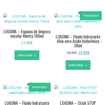
14,50€.
12,99€.
PROMOÇÃO!
LOGONA – Espuma de limpeza
micelar Menta 100ml
LOGONA – Fluido hidratante
Aloe vera Ácido hialurônico
11,99
€
30ml
O
O
14,99
€
16,95
€
Adicionar
preço
preço
original
atual
Adicionar
era:
é:
16,95€.
14,99€.
PROMOÇÃO!
LOGONA – Fluido hidratante
LOGONA – Stick STOP