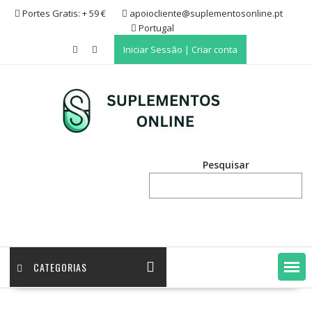
Skip
Portes Gratis: + 59 €
apoiocliente@suplementosonline.pt
to
Portugal
content
Iniciar Sessão | Criar conta
Pesquisar
CATEGORIAS