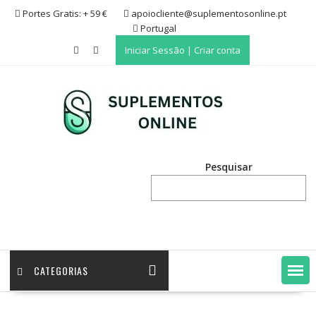
Skip
Portes Gratis: + 59 €
apoiocliente@suplementosonline.pt
to
Portugal
content
Iniciar Sessão | Criar conta
Pesquisar
CATEGORIAS