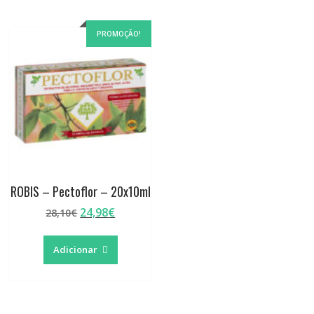
PROMOÇÃO!
ROBIS – Pectoflor – 20x10ml
O
O
24,98
€
28,10
€
preço
preço
original
atual
Adicionar
era:
é:
28,10€.
24,98€.