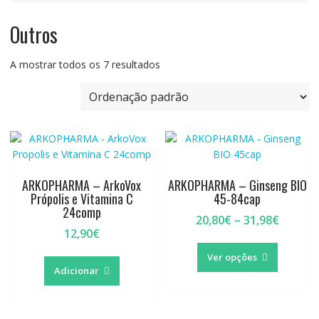
Outros
A mostrar todos os 7 resultados
ARKOPHARMA – ArkoVox
ARKOPHARMA – Ginseng BIO
Própolis e Vitamina C
45-84cap
24comp
Price
20,80
€
–
31,98
€
12,90
€
range:
This
20,80€
product
Ver opções
throug
Adicionar
has
31,98€
multiple
variants.
The