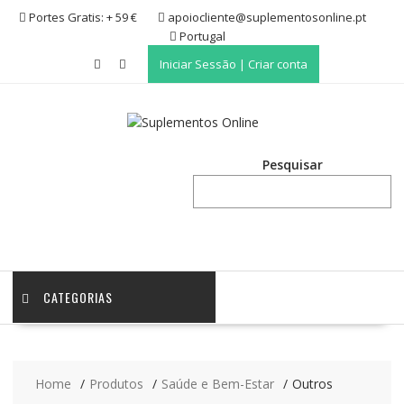
Skip
Portes Gratis: + 59 €
apoiocliente@suplementosonline.pt
to
Portugal
content
Iniciar Sessão | Criar conta
Pesquisar
CATEGORIAS
Home
Produtos
Saúde e Bem-Estar
Outros