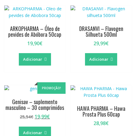
options
may
be
chosen
ARKOPHARMA – Óleo de
DRASANVI – Flavogen
pevides de Abóbora 50cap
Silhueta 500ml
on
the
19,90
€
29,99
€
product
page
Adicionar
Adicionar
PROMOÇÃO!
Genisav – suplemento
masculino – 30 comprimidos
HAWA PHARMA – Hawa
Prosta Plus 60cap
O
O
19,99
€
25,54
€
preço
preço
28,98
€
original
atual
Adicionar