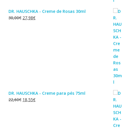
DR. HAUSCHKA - Creme de Rosas 30ml
O
O
30,00
€
27,98
€
preço
preço
original
atual
era:
é:
30,00€.
27,98€.
DR. HAUSCHKA - Creme para pés 75ml
O
O
22,60
€
18,55
€
preço
preço
original
atual
era:
é:
22,60€.
18,55€.