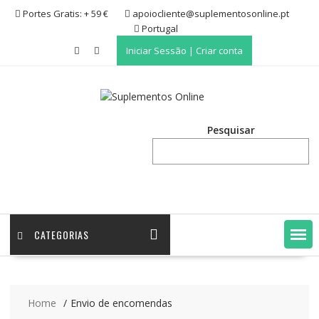
Skip
Portes Gratis: + 59 €
apoiocliente@suplementosonline.pt
to
Portugal
content
Iniciar Sessão | Criar conta
Pesquisar
CATEGORIAS
Home
Envio de encomendas