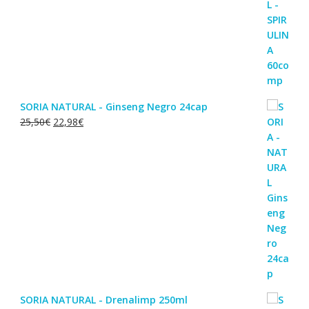
SORIA NATURAL - Ginseng Negro 24cap
O
O
25,50
€
22,98
€
preço
preço
original
atual
era:
é:
25,50€.
22,98€.
SORIA NATURAL - Drenalimp 250ml