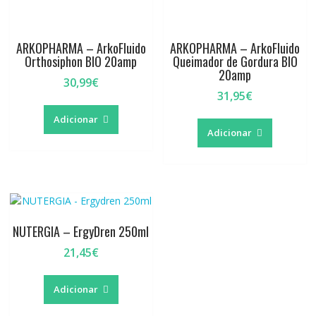
page
ARKOPHARMA – ArkoFluido
ARKOPHARMA – ArkoFluido
Orthosiphon BIO 20amp
Queimador de Gordura BIO
20amp
30,99
€
31,95
€
Adicionar
Adicionar
NUTERGIA – ErgyDren 250ml
21,45
€
Adicionar