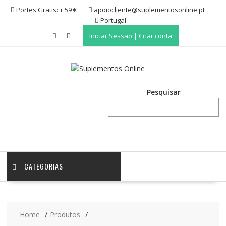
Skip
Portes Gratis: + 59 €
apoiocliente@suplementosonline.pt
to
Portugal
content
Iniciar Sessão | Criar conta
Pesquisar
CATEGORIAS
Home
Produtos