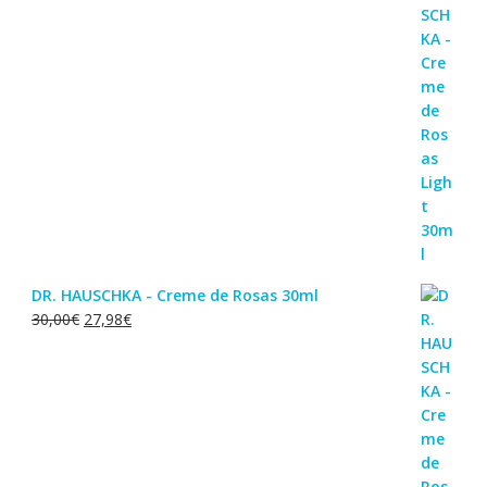
DR. HAUSCHKA - Creme de Rosas 30ml
O
O
30,00
€
27,98
€
preço
preço
original
atual
era:
é:
30,00€.
27,98€.