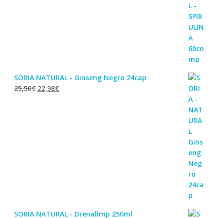
SORIA NATURAL - Ginseng Negro 24cap
O
O
25,50
€
22,98
€
preço
preço
original
atual
era:
é:
25,50€.
22,98€.
SORIA NATURAL - Drenalimp 250ml