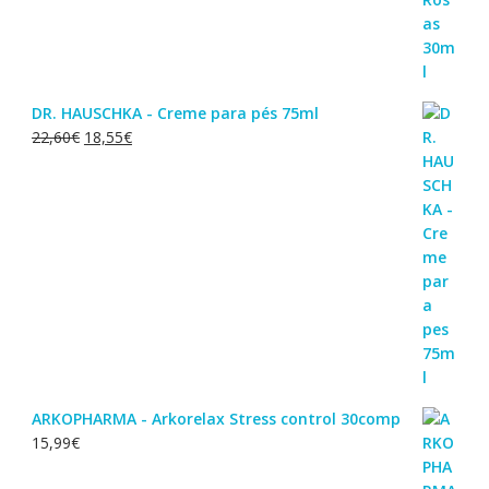
DR. HAUSCHKA - Creme para pés 75ml
O
O
22,60
€
18,55
€
preço
preço
original
atual
era:
é:
22,60€.
18,55€.
ARKOPHARMA - Arkorelax Stress control 30comp
15,99
€