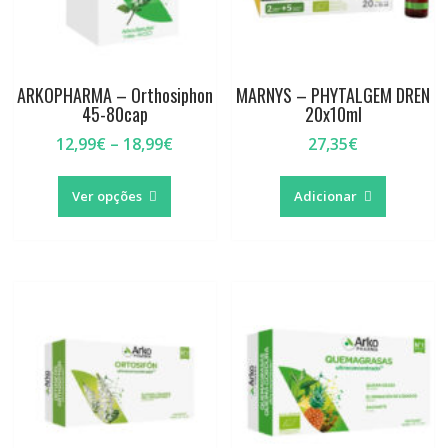
ARKOPHARMA – Orthosiphon
MARNYS – PHYTALGEM DREN
45-80cap
20x10ml
Price
12,99
€
–
18,99
€
27,35
€
range:
This
12,99€
product
Ver opções
Adicionar
through
has
18,99€
multiple
variants.
The
options
may
be
chosen
on
the
product