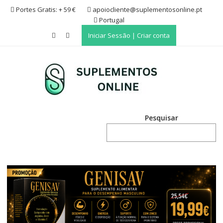
Skip
Portes Gratis: + 59 €
apoiocliente@suplementosonline.pt
to
Portugal
content
Iniciar Sessão | Criar conta
Pesquisar