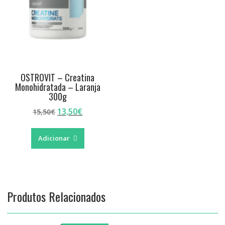
OSTROVIT – Creatina
Monohidratada – Laranja
300g
O
O
13,50
€
15,50
€
preço
preço
original
atual
Adicionar
era:
é:
15,50€.
13,50€.
Produtos Relacionados