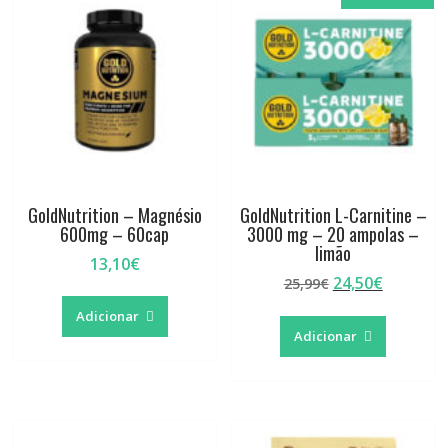
options
may
be
chosen
on
the
product
page
GoldNutrition – Magnésio
GoldNutrition L-Carnitine –
600mg – 60cap
3000 mg – 20 ampolas –
limão
13,10
€
O
O
24,50
€
25,99
€
preço
preço
Adicionar
original
atual
Adicionar
era:
é:
25,99€.
24,50€.