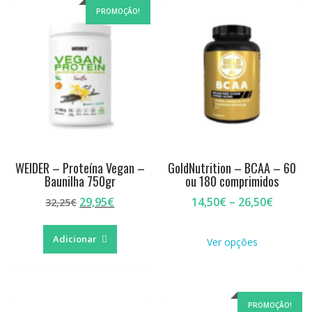
PROMOÇÃO!
WEIDER – Proteína Vegan –
GoldNutrition – BCAA – 60
Baunilha 750gr
ou 180 comprimidos
O
O
Price
29,95
€
14,50
€
–
26,50
€
32,25
€
preço
preço
range:
This
original
atual
14,50€
product
Adicionar
Ver opções
era:
é:
throug
has
32,25€.
29,95€.
26,50€
multiple
variants.
The
PROMOÇÃO!