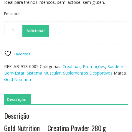
Ideal para treinos intensos, sem lactose, sem glúten.
Em stock
Quantidade
Adicionar
de
GoldNutrition
-
Creatina
Favoritos
Powder
280g
REF:
AB-918-0005
Categorias:
Creatinas
,
Promoções
,
Saúde e
Bem-Estar
,
Sistema Muscular
,
Suplementos Desportivos
Marca:
Gold Nutrition
Descrição
Descrição
Gold Nutrition – Creatina Powder 280 g