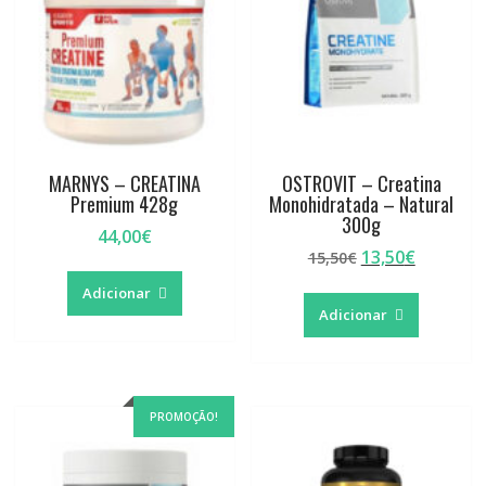
MARNYS – CREATINA
OSTROVIT – Creatina
Premium 428g
Monohidratada – Natural
300g
44,00
€
O
O
13,50
€
15,50
€
preço
preço
Adicionar
original
atual
Adicionar
era:
é:
15,50€.
13,50€.
PROMOÇÃO!