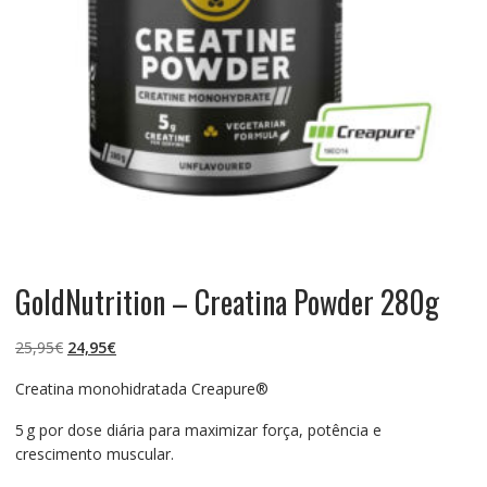
GoldNutrition – Creatina Powder 280g
O
O
25,95
€
24,95
€
preço
preço
Creatina monohidratada Creapure®
original
atual
era:
é:
5 g por dose diária para maximizar força, potência e
25,95€.
24,95€.
crescimento muscular.