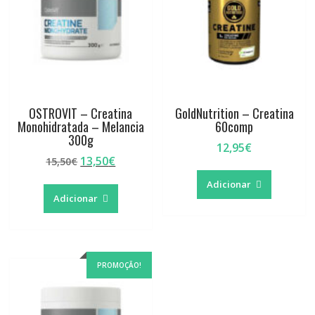
OSTROVIT – Creatina
GoldNutrition – Creatina
Monohidratada – Melancia
60comp
300g
12,95
€
O
O
13,50
€
15,50
€
preço
preço
Adicionar
original
atual
Adicionar
era:
é:
15,50€.
13,50€.
PROMOÇÃO!