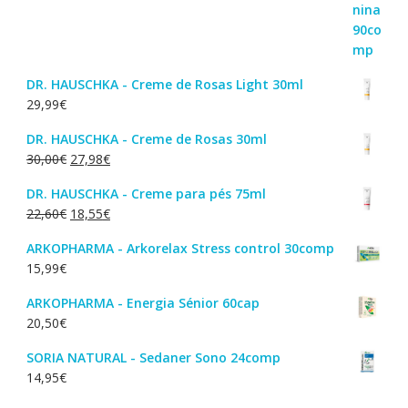
DR. HAUSCHKA - Creme de Rosas Light 30ml
29,99
€
DR. HAUSCHKA - Creme de Rosas 30ml
O
O
30,00
€
27,98
€
preço
preço
DR. HAUSCHKA - Creme para pés 75ml
original
atual
O
O
22,60
€
18,55
€
era:
é:
preço
preço
30,00€.
27,98€.
ARKOPHARMA - Arkorelax Stress control 30comp
original
atual
15,99
€
era:
é:
22,60€.
18,55€.
ARKOPHARMA - Energia Sénior 60cap
20,50
€
SORIA NATURAL - Sedaner Sono 24comp
14,95
€