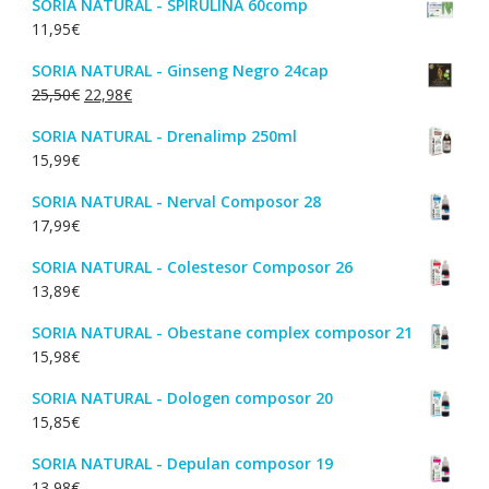
SORIA NATURAL - SPIRULINA 60comp
11,95
€
SORIA NATURAL - Ginseng Negro 24cap
O
O
25,50
€
22,98
€
preço
preço
SORIA NATURAL - Drenalimp 250ml
original
atual
15,99
€
era:
é:
25,50€.
22,98€.
SORIA NATURAL - Nerval Composor 28
17,99
€
SORIA NATURAL - Colestesor Composor 26
13,89
€
SORIA NATURAL - Obestane complex composor 21
15,98
€
SORIA NATURAL - Dologen composor 20
15,85
€
SORIA NATURAL - Depulan composor 19
13,98
€