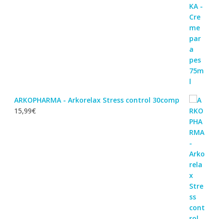
era:
é:
22,60€.
18,55€.
ARKOPHARMA - Arkorelax Stress control 30comp
15,99
€