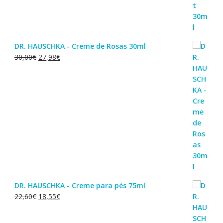
DR. HAUSCHKA - Creme de Rosas 30ml
O
O
30,00
€
27,98
€
preço
preço
original
atual
era:
é:
30,00€.
27,98€.
DR. HAUSCHKA - Creme para pés 75ml
O
O
22,60
€
18,55
€
preço
preço
original
atual