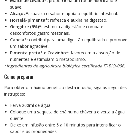
Malte de cevada*:
proporciona um toque adocicado e
suave.
Alcaçuz*:
suaviza o sabor e apoia o equilíbrio intestinal.
Hortelã-pimenta*:
refresca e auxilia na digestão.
Gengibre (6%)*:
estimula a digestão e combate
desconfortos gastrointestinais.
Canela*:
contribui para uma digestão equilibrada e promove
um sabor agradável.
Pimenta preta* e Cravinho*:
favorecem a absorção de
nutrientes e estimulam o metabolismo.
*Ingredientes de agricultura biológica certificada IT-BIO-006.
Como preparar
Para obter o máximo benefício desta infusão, siga as seguintes
instruções:
Ferva 200ml de água.
Coloque uma saqueta de chá numa chávena e verta a água
quente.
Deixe em infusão entre 5 a 10 minutos para intensificar o
sabor e as propriedades.