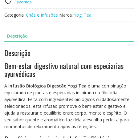
-
Favoritos
17
infusões
Categoria:
Chás e Infusões
Marca:
Yogi Tea
-
Yogi
Tea
Descrição
-
Bio
Descrição
Bem-estar digestivo natural com especiarias
ayurvédicas
A
Infusão Biológica Digestão Yogi Tea
é uma combinação
equilibrada de plantas e especiarias inspirada na filosofia
ayurvédica. Feita com ingredientes biológicos cuidadosamente
selecionados, esta infusão promove o bem-estar digestivo e
ajuda a restaurar o equilíbrio entre corpo, mente e espírito. O
seu sabor quente e aromático faz dela a escolha perfeita para
momentos de relaxamento após as refeições.