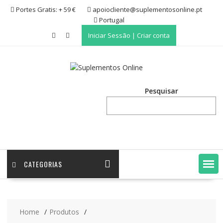
Skip
Portes Gratis: + 59 €
apoiocliente@suplementosonline.pt
to
Portugal
content
Iniciar Sessão | Criar conta
Pesquisar
CATEGORIAS
Home
Produtos