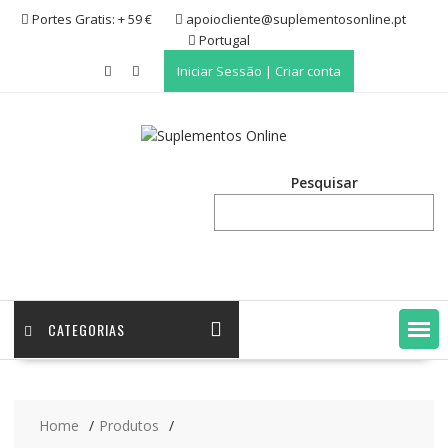
Skip
Portes Gratis: + 59 €
apoiocliente@suplementosonline.pt
to
Portugal
content
Iniciar Sessão | Criar conta
Pesquisar
CATEGORIAS
Home
Produtos