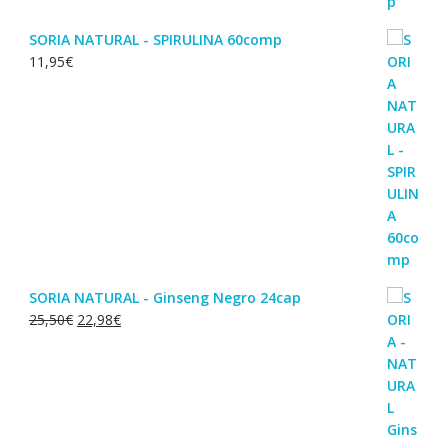
SORIA NATURAL - SPIRULINA 60comp
11,95
€
SORIA NATURAL - Ginseng Negro 24cap
O
O
25,50
€
22,98
€
preço
preço
original
atual
era:
é:
25,50€.
22,98€.