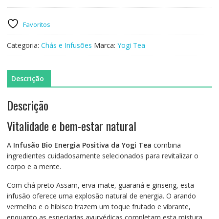
Infusão
Energia
Positiva
Favoritos
-
17
Categoria:
Chás e Infusões
Marca:
Yogi Tea
infusões
-
Yogi
Descrição
Tea
-
Descrição
Bio
Vitalidade e bem-estar natural
A
Infusão Bio Energia Positiva da Yogi Tea
combina
ingredientes cuidadosamente selecionados para revitalizar o
corpo e a mente.
Com chá preto Assam, erva-mate, guaraná e ginseng, esta
infusão oferece uma explosão natural de energia. O arando
vermelho e o hibisco trazem um toque frutado e vibrante,
enquanto as especiarias ayurvédicas completam esta mistura