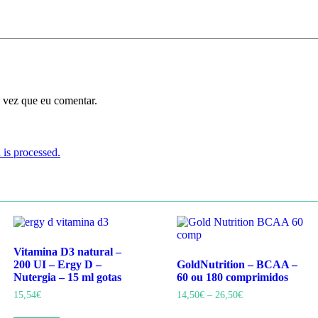
 vez que eu comentar.
is processed.
Vitamina D3 natural –
200 UI – Ergy D –
GoldNutrition – BCAA –
Nutergia – 15 ml gotas
60 ou 180 comprimidos
Price
15,54
€
14,50
€
–
26,50
€
range:
This
14,50€