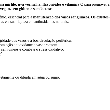
ina
mirtilo, uva vermelha, flavonóides e vitamina C
para promover a 
vegan, sem glúten e sem lactose
.
nio, essencial para a
manutenção dos vasos sanguíneos
. Os extratos
res e a sua riqueza em antioxidantes naturais.
ridade dos vasos e a boa circulação periférica.
om ação antioxidante e vasoprotetora.
 sanguíneos e combate o stress oxidativo.
ção.
retamente ou diluída em água ou sumo.