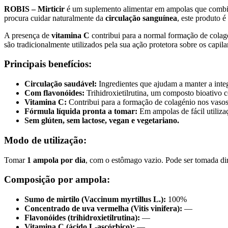
ROBIS – Mirticir
é um suplemento alimentar em ampolas que comb
procura cuidar naturalmente da
circulação sanguínea
, este produto é
A presença de
vitamina C
contribui para a normal formação de colagé
são tradicionalmente utilizados pela sua ação protetora sobre os capila
Principais benefícios:
Circulação saudável:
Ingredientes que ajudam a manter a integ
Com flavonóides:
Trihidroxietilrutina, um composto bioativo c
Vitamina C:
Contribui para a formação de colagénio nos vasos
Fórmula líquida pronta a tomar:
Em ampolas de fácil utiliza
Sem glúten, sem lactose, vegan e vegetariano.
Modo de utilização:
Tomar
1 ampola por dia
, com o estômago vazio. Pode ser tomada di
Composição por ampola:
Sumo de mirtilo (Vaccinum myrtillus L.):
100%
Concentrado de uva vermelha (Vitis vinifera):
—
Flavonóides (trihidroxietilrutina):
—
Vitamina C (ácido L-ascórbico):
—