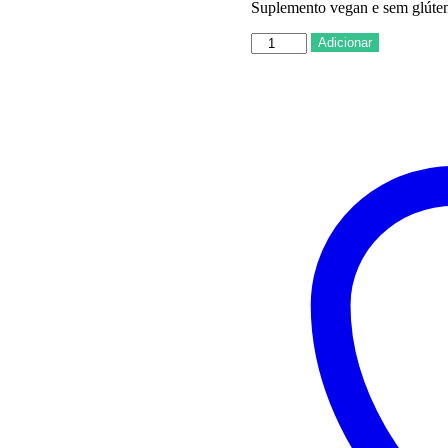
Suplemento vegan e sem glúten
Quantidade
Adicionar
de
ROBIS
-
Mirticir
-
20x10ml