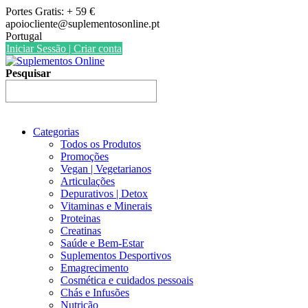
Skip
Portes Gratis: + 59 €
to
apoiocliente@suplementosonline.pt
content
Portugal
Iniciar Sessão | Criar conta
Pesquisar
Categorias
Todos os Produtos
Promoções
Vegan | Vegetarianos
Articulações
Depurativos | Detox
Vitaminas e Minerais
Proteinas
Creatinas
Saúde e Bem-Estar
Suplementos Desportivos
Emagrecimento
Cosmética e cuidados pessoais
Chás e Infusões
Nutrição