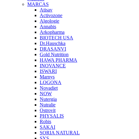
MARCAS
Atisav
Activozone
Algologie
Annabis
Arkopharma
BIOTECH USA
Dr.Hauschka
DRASANVI
Gold Nutrition
HAWA PHARMA
INOVANCE
ISWARI
Marnys
LOGONA
Novadiet
NOW
Nutergia
Nutralie
Ostrovit
PHYSALIS
Robis
SAKAI
SORIA NATURAL
SYS