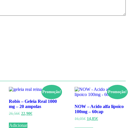
Promoção!
Promoção!
Robis – Geleia Real 1000
mg – 20 ampolas
NOW – Acido alfa lipoico
100mg – 60cap
O
O
26,56
€
22,90
€
preço
preço
O
O
16,05
€
14,85
€
original
atual
preço
preço
Adicionar
era:
é:
original
atual