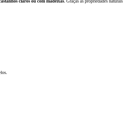
, castanhos claros ou com madeixas
. Graças às propriedades naturais
los.