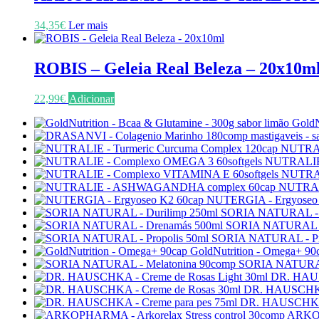
34,35
€
Ler mais
ROBIS – Geleia Real Beleza – 20x10m
22,99
€
Adicionar
GoldN
NUTRAL
NUTRALIE 
NUTRAL
NUTRAL
NUTERGIA - Ergyoseo
SORIA NATURAL - D
SORIA NATURAL -
SORIA NATURAL - Pró
GoldNutrition - Omega+ 90
SORIA NATURAL
DR. HAUS
DR. HAUSCHKA 
DR. HAUSCHKA -
ARKOP