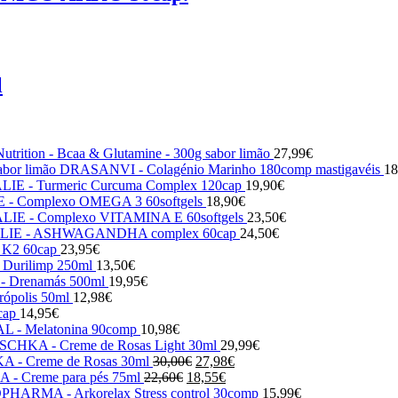
l
utrition - Bcaa & Glutamine - 300g sabor limão
27,99
€
DRASANVI - Colagénio Marinho 180comp mastigavéis
18
IE - Turmeric Curcuma Complex 120cap
19,90
€
- Complexo OMEGA 3 60softgels
18,90
€
IE - Complexo VITAMINA E 60softgels
23,50
€
IE - ASHWAGANDHA complex 60cap
24,50
€
 K2 60cap
23,95
€
urilimp 250ml
13,50
€
 Drenamás 500ml
19,95
€
polis 50ml
12,98
€
cap
14,95
€
 - Melatonina 90comp
10,98
€
CHKA - Creme de Rosas Light 30ml
29,99
€
O
O
- Creme de Rosas 30ml
30,00
€
27,98
€
O
preço
O
preço
 Creme para pés 75ml
22,60
€
18,55
€
preço
original
preço
atual
HARMA - Arkorelax Stress control 30comp
15,99
€