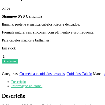
5,75
€
Shampoo SYS Camomila
Ilumina, protege e suaviza cabelos loiros e delicados.
Fórmula natural sem silicones, com pH neutro e uso frequente.
Para cabelos macios e brilhantes!
Em stock
Quantidade
de
Adicionar
Shampoo
Camomila
-
Categorias:
Cosmética e cuidados pessoais
,
Cuidados Cabelo
Marca:
SYS
-
Descrição
250
Informação adicional
ml
Descrição