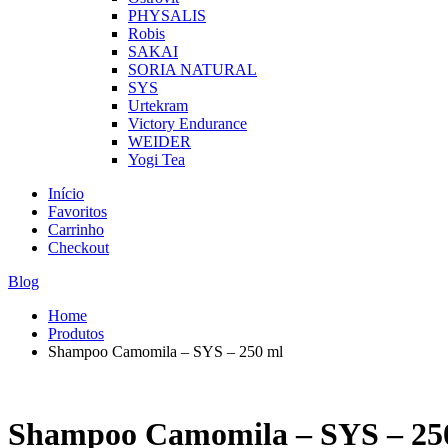
PHYSALIS
Robis
SAKAI
SORIA NATURAL
SYS
Urtekram
Victory Endurance
WEIDER
Yogi Tea
Início
Favoritos
Carrinho
Checkout
Blog
Home
Produtos
Shampoo Camomila – SYS – 250 ml
Shampoo Camomila – SYS – 25