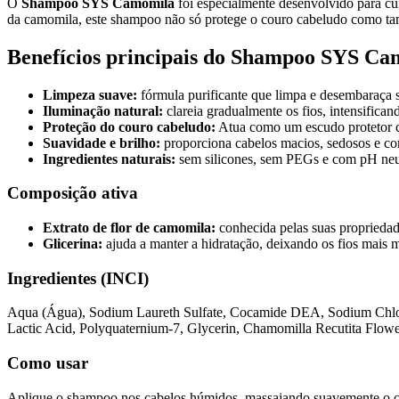
O
Shampoo SYS Camomila
foi especialmente desenvolvido para cu
da camomila, este shampoo não só protege o couro cabeludo como tam
Benefícios principais do Shampoo SYS C
Limpeza suave:
fórmula purificante que limpa e desembaraça 
Iluminação natural:
clareia gradualmente os fios, intensifican
Proteção do couro cabeludo:
Atua como um escudo protetor co
Suavidade e brilho:
proporciona cabelos macios, sedosos e co
Ingredientes naturais:
sem silicones, sem PEGs e com pH neu
Composição ativa
Extrato de flor de camomila:
conhecida pelas suas propriedade
Glicerina:
ajuda a manter a hidratação, deixando os fios mais ma
Ingredientes (INCI)
Aqua (Água), Sodium Laureth Sulfate, Cocamide DEA, Sodium Chlor
Lactic Acid, Polyquaternium-7, Glycerin, Chamomilla Recutita Flower
Como usar
Aplique o shampoo nos cabelos húmidos, massajando suavemente o c