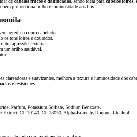
idar de
cabelos fracos e danificados
, sendo ideal para
cabelos loiros
bém proporciona brilho e luminosidade aos fios.
amomila
sem agredir o couro cabeludo.
do os tons loiros e dourados.
ntra agressões externas.
m um brilho saudável.
tro.
s clareadoras e suavizantes, melhora a textura e luminosidade dos cabe
cios e resistentes.
ide, Parfum, Potassium Sorbate, Sodium Benzoate,
 Extract, CI: 19140, CI: 18050, Alpha-Isomethyl Ionone, Linalool.
ouro cabeludo com movimentos circulares.