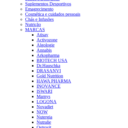
Suplementos Desportivos
Emagrecimento
Cosmética e cuidados pessoais
Chás e Infusões
Nutrição
MARCAS
Atisav
Activozone
Algologie
Annabis
Arkopharma
BIOTECH USA
Dr.Hauschka
DRASANVI
Gold Nutrition
HAWA PHARMA
INOVANCE
ISWARI
Marnys
LOGONA
Novadiet
NOW
Nutergia
Nutralie
Ostrovit