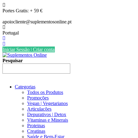
Skip
to
Portes Gratis: + 59 €
content
apoiocliente@suplementosonline.pt
Portugal
Iniciar Sessão | Criar conta
Pesquisar
Categorias
Todos os Produtos
Promoções
Vegan | Vegetarianos
Articulações
Depurativos | Detox
Vitaminas e Minerais
Proteinas
Creatinas
Saúde e Bem-Estar