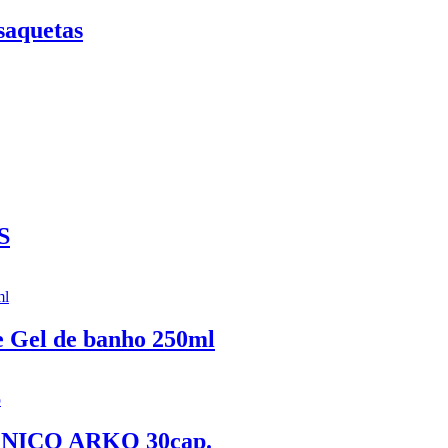
saquetas
S
 Gel de banho 250ml
ICO ARKO 30cap.