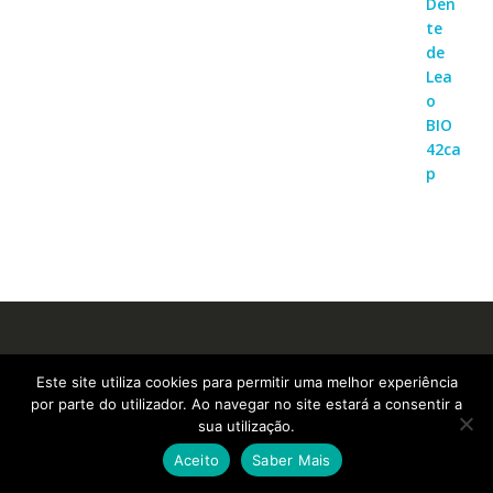
Este site utiliza cookies para permitir uma melhor experiência
por parte do utilizador. Ao navegar no site estará a consentir a
Informações | Contactos
sua utilização.
email:
apoiocliente@suplementosonline.pt
Aceito
Saber Mais