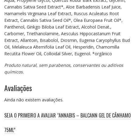
Aqua, Propylene Glycol, Quercus Robur Bark Extract, Glycerin,
Cannabis Sativa Seed Extract*, Aloe Barbadensis Leaf Juice,
Hamamelis Virginiana Leaf Extract, Ruscus Aculeatus Root
Extract, Cannabis Sativa Seed Oil*, Olea Europaea Fruit Oil*,
Panthenol, Ginkgo Biloba Leaf Extract, Alcohol Denat.,
Carbomer, Triethanolamine, Aesculus Hippocastanum Fruit
Extract, Allantoin, Bisabolol, Diosmin, Eugenia Caryophyllus Bud
Oil, Melaleuca Alternifolia Leaf Oil, Hesperidin, Chamomilla
Recutita Flower Oil, Colloidal Silver, Eugenol. *orgânico
Produto natural, sem parabenos, conservantes ou aditivos
químicos.
Avaliações
Ainda não existem avaliações.
SEJA O PRIMEIRO A AVALIAR “ANNABIS – BALCANN GEL DE CÂNHAMO
75ML”