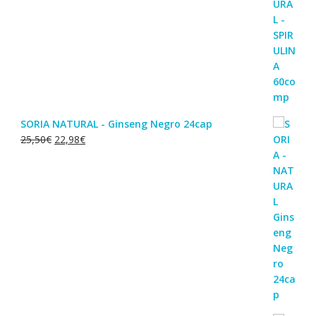
SORIA NATURAL - Ginseng Negro 24cap
O
O
25,50
€
22,98
€
preço
preço
original
atual
era:
é:
25,50€.
22,98€.