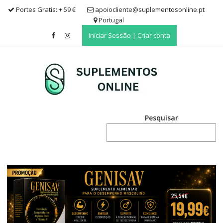
Skip
Portes Gratis: + 59 €
apoiocliente@suplementosonline.pt
to
Portugal
content
Iniciar Sessão | Criar conta
Pesquisar