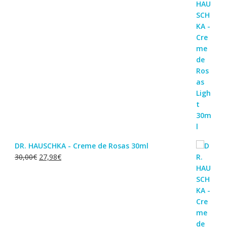
DR. HAUSCHKA - Creme de Rosas 30ml
O
O
30,00
€
27,98
€
preço
preço
original
atual
era:
é:
30,00€.
27,98€.