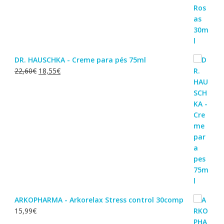
DR. HAUSCHKA - Creme para pés 75ml
O
O
22,60
€
18,55
€
preço
preço
original
atual
era:
é:
22,60€.
18,55€.
ARKOPHARMA - Arkorelax Stress control 30comp
15,99
€