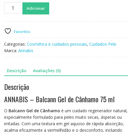
Quantidade
Adicionar
de
ANNABIS
-
Balcann
Favoritos
Gel
de
Categorias:
Cosmética e cuidados pessoais
,
Cuidados Pele
cânhamo
Marca:
Annabis
75ml
Descrição
Avaliações (0)
Descrição
ANNABIS – Balcann Gel de Cânhamo 75 ml
O
Balcann Gel de Cânhamo
é um cuidado regenerador natural,
especialmente formulado para peles muito secas, ásperas ou
irritadas. Com uma textura em gel aquoso de rápida absorção,
acalma eficazmente a vermelhidão e o desconforto, incluindo