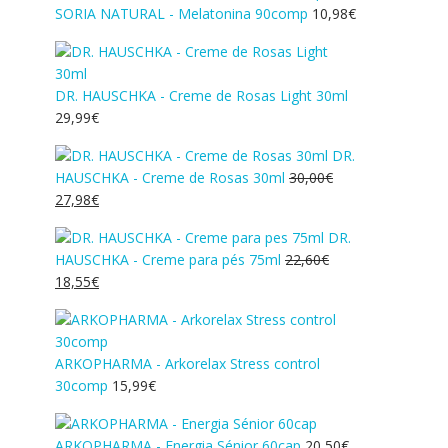
SORIA NATURAL - Melatonina 90comp
10,98
€
DR. HAUSCHKA - Creme de Rosas Light 30ml
29,99
€
DR.
HAUSCHKA - Creme de Rosas 30ml
30,00
€
O
O
27,98
€
preço
preço
DR.
original
atual
HAUSCHKA - Creme para pés 75ml
22,60
€
era:
é:
O
O
18,55
€
30,00€.
27,98€.
preço
preço
original
atual
era:
é:
ARKOPHARMA - Arkorelax Stress control
22,60€.
18,55€.
30comp
15,99
€
ARKOPHARMA - Energia Sénior 60cap
20,50
€