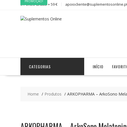
PROMOÇÃO!
PROMOÇÃO!
Skip
Portes Gratis: + 59 €
apoiocliente@suplementosonline.p
to
content
CATEGORIAS
INÍCIO
FAVORIT
Home
Produtos
ARKOPHARMA – ArkoSono Mela
ARKOPHARMA – ArkoSono Melatoni