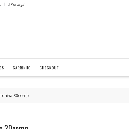
t
Portugal
OS
CARRINHO
CHECKOUT
tonina 30comp
na 30comp