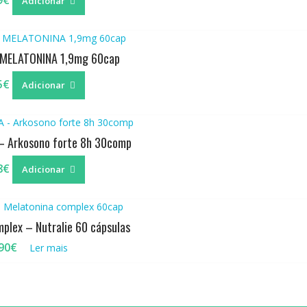
9
€
Adicionar
 MELATONINA 1,9mg 60cap
5
€
Adicionar
 Arkosono forte 8h 30comp
8
€
Adicionar
plex – Nutralie 60 cápsulas
90
€
Ler mais