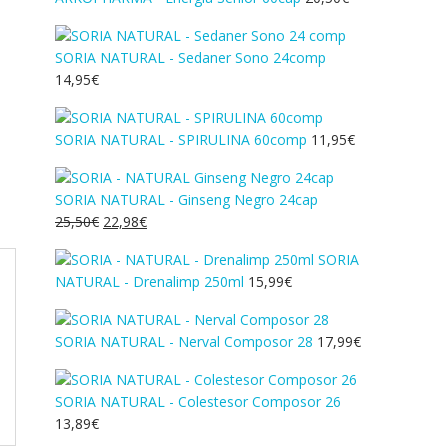
SORIA NATURAL - Sedaner Sono 24comp
14,95
€
SORIA NATURAL - SPIRULINA 60comp
11,95
€
SORIA NATURAL - Ginseng Negro 24cap
O
O
25,50
€
22,98
€
preço
preço
SORIA
original
atual
NATURAL - Drenalimp 250ml
15,99
€
era:
é:
25,50€.
22,98€.
SORIA NATURAL - Nerval Composor 28
17,99
€
SORIA NATURAL - Colestesor Composor 26
13,89
€