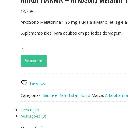
14,20
€
ArkoSono Melatonina 1,95 mg ajuda a aliviar o jet lag e a
Suplemento ideal para adultos em períodos de viagem.
Quantidade
de
ARKOPHARMA
Adicionar
-
ArkoSono
Melatonina
Favoritos
30comp
Categorias:
Saúde e Bem-Estar
,
Sono
Marca:
Arkopharma
Descrição
Avaliações (0)