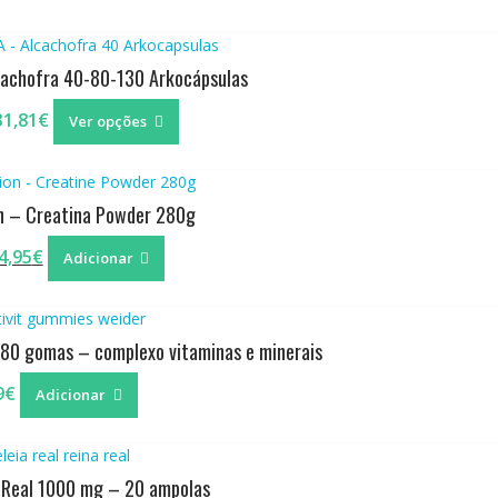
chofra 40-80-130 Arkocápsulas
This
Price
31,81
€
Ver opções
product
range:
has
12,70€
multiple
through
variants.
on – Creatina Powder 280g
31,81€
The
O
O
4,95
€
options
Adicionar
reço
preço
may
riginal
atual
be
ra:
é:
chosen
 80 gomas – complexo vitaminas e minerais
5,95€.
24,95€.
on
the
9
€
Adicionar
product
page
a Real 1000 mg – 20 ampolas