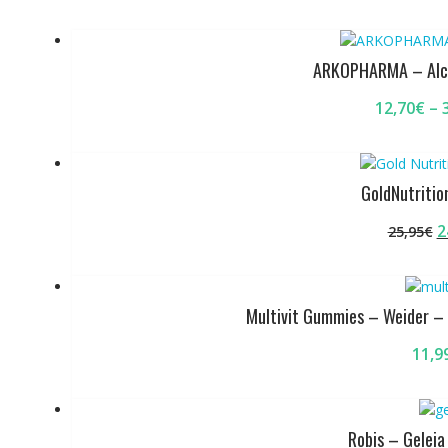
ARKOPHARMA – Alca
12,70
€
–
GoldNutriti
2
25,95
€
p
o
e
Multivit Gummies – Weider –
2
11,9
Robis – Gelei