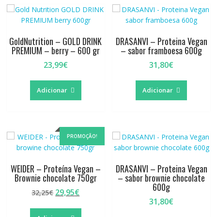
GoldNutrition – GOLD DRINK
DRASANVI – Proteina Vegan
PREMIUM – berry – 600 gr
– sabor framboesa 600g
23,99
€
31,80
€
Adicionar
Adicionar
PROMOÇÃO!
WEIDER – Proteína Vegan –
DRASANVI – Proteina Vegan
Brownie chocolate 750gr
– sabor brownie chocolate
600g
O
O
29,95
€
32,25
€
31,80
€
preço
preço
original
atual