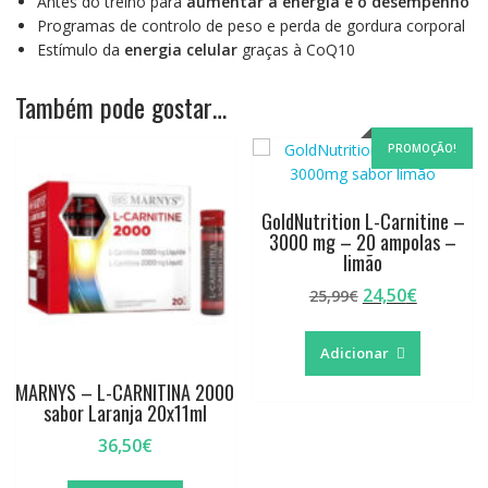
Antes do treino para
aumentar a energia e o desempenho
Programas de controlo de peso e perda de gordura corporal
Estímulo da
energia celular
graças à CoQ10
Também pode gostar…
PROMOÇÃO!
GoldNutrition L-Carnitine –
3000 mg – 20 ampolas –
limão
O
O
24,50
€
25,99
€
preço
preço
original
atual
Adicionar
era:
é:
25,99€.
24,50€.
MARNYS – L-CARNITINA 2000
sabor Laranja 20x11ml
36,50
€