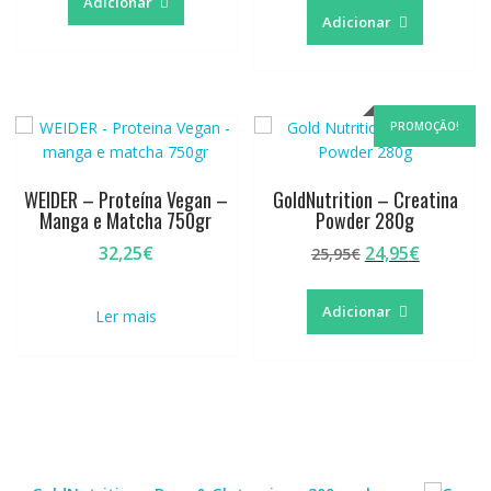
Adicionar
era:
é:
Adicionar
32,25€.
29,95€.
PROMOÇÃO!
WEIDER – Proteína Vegan –
GoldNutrition – Creatina
Manga e Matcha 750gr
Powder 280g
O
O
32,25
€
24,95
€
25,95
€
preço
preço
original
atual
Adicionar
Ler mais
era:
é:
25,95€.
24,95€.