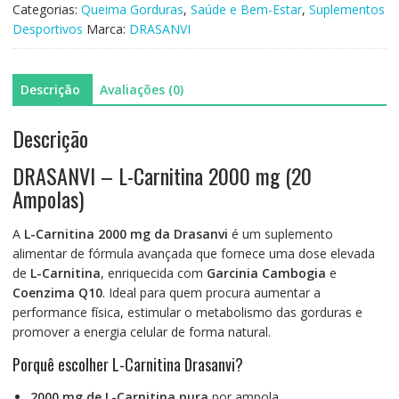
2000mg
Categorias:
Queima Gorduras
,
Saúde e Bem-Estar
,
Suplementos
x
Desportivos
Marca:
DRASANVI
20amp
Descrição
Avaliações (0)
Descrição
DRASANVI – L-Carnitina 2000 mg (20
Ampolas)
A
L-Carnitina 2000 mg da Drasanvi
é um suplemento
alimentar de fórmula avançada que fornece uma dose elevada
de
L-Carnitina
, enriquecida com
Garcinia Cambogia
e
Coenzima Q10
. Ideal para quem procura aumentar a
performance física, estimular o metabolismo das gorduras e
promover a energia celular de forma natural.
Porquê escolher L-Carnitina Drasanvi?
2000 mg de L-Carnitina pura
por ampola