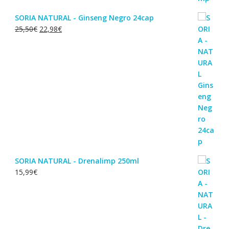
SORIA NATURAL - Ginseng Negro 24cap
O
O
25,50
€
22,98
€
preço
preço
original
atual
era:
é:
25,50€.
22,98€.
SORIA NATURAL - Drenalimp 250ml
15,99
€