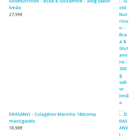
GoldNutrition - Bcaa & Glutamine - 300g sabor
limão
27,99
€
DRASANVI - Colagénio Marinho 180comp
mastigavéis
18,98
€