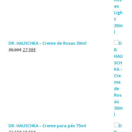
DR. HAUSCHKA - Creme de Rosas 30ml
O
O
30,00
€
27,98
€
preço
preço
original
atual
era:
é:
30,00€.
27,98€.
DR. HAUSCHKA - Creme para pés 75ml
O
O