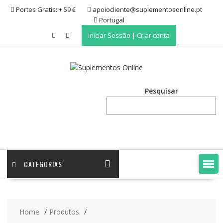
Skip
Portes Gratis: + 59 €
apoiocliente@suplementosonline.pt
to
Portugal
content
Iniciar Sessão | Criar conta
Pesquisar
CATEGORIAS
Home
Produtos