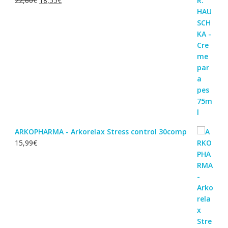
22,60
€
18,55
€
preço
preço
original
atual
era:
é:
22,60€.
18,55€.
ARKOPHARMA - Arkorelax Stress control 30comp
15,99
€