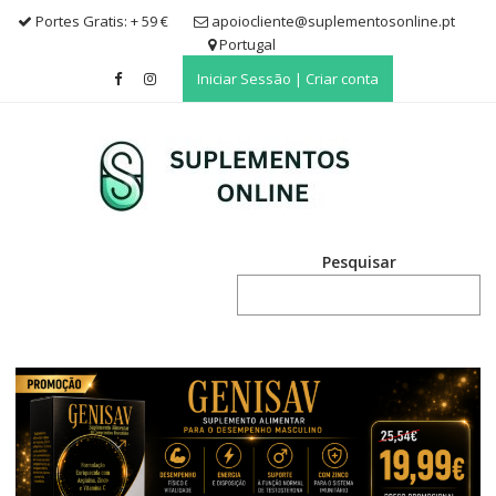
Skip
Portes Gratis: + 59 €
apoiocliente@suplementosonline.pt
to
Portugal
content
Iniciar Sessão | Criar conta
Pesquisar