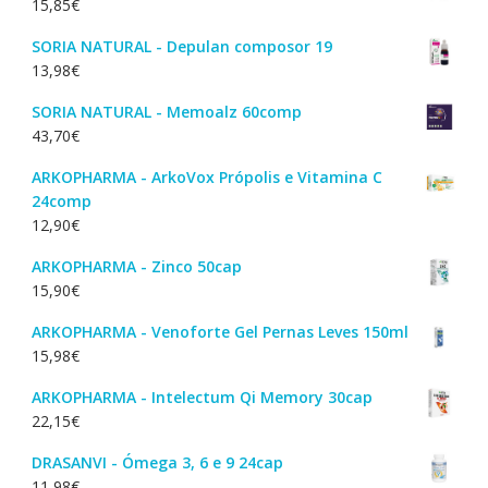
15,85
€
SORIA NATURAL - Depulan composor 19
13,98
€
SORIA NATURAL - Memoalz 60comp
43,70
€
ARKOPHARMA - ArkoVox Própolis e Vitamina C
24comp
12,90
€
ARKOPHARMA - Zinco 50cap
15,90
€
ARKOPHARMA - Venoforte Gel Pernas Leves 150ml
15,98
€
ARKOPHARMA - Intelectum Qi Memory 30cap
22,15
€
DRASANVI - Ómega 3, 6 e 9 24cap
11,98
€