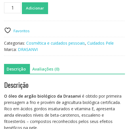
Quantidade
Adicionar
de
DRASANVI
-
Óleo
Favoritos
de
Aragão
Categorias:
Cosmética e cuidados pessoais
,
Cuidados Pele
BIO
Marca:
DRASANVI
50ml
Descrição
Avaliações (0)
Descrição
O óleo de argão biológico da Drasanvi
é obtido por primeira
prensagem a frio e provém de agricultura biológica certificada.
Rico em ácidos gordos insaturados e vitamina E, apresenta
ainda elevados níveis de beta-carotenos, escualeno e
fitoesteróis – compostos reconhecidos pelos seus efeitos
benéficos na pele.