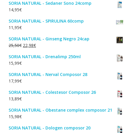
SORIA NATURAL - Sedaner Sono 24comp
14,95
€
SORIA NATURAL - SPIRULINA 60comp
11,95
€
SORIA NATURAL - Ginseng Negro 24cap
O
O
25,50
€
22,98
€
preço
preço
SORIA NATURAL - Drenalimp 250ml
original
atual
15,99
€
era:
é:
25,50€.
22,98€.
SORIA NATURAL - Nerval Composor 28
17,99
€
SORIA NATURAL - Colestesor Composor 26
13,89
€
SORIA NATURAL - Obestane complex composor 21
15,98
€
SORIA NATURAL - Dologen composor 20