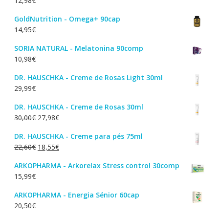
12,98
€
GoldNutrition - Omega+ 90cap
14,95
€
SORIA NATURAL - Melatonina 90comp
10,98
€
DR. HAUSCHKA - Creme de Rosas Light 30ml
29,99
€
DR. HAUSCHKA - Creme de Rosas 30ml
O
O
30,00
€
27,98
€
preço
preço
DR. HAUSCHKA - Creme para pés 75ml
original
atual
O
O
22,60
€
18,55
€
era:
é:
preço
preço
30,00€.
27,98€.
ARKOPHARMA - Arkorelax Stress control 30comp
original
atual
15,99
€
era:
é:
22,60€.
18,55€.
ARKOPHARMA - Energia Sénior 60cap
20,50
€