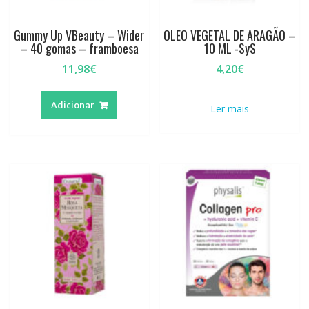
Gummy Up VBeauty – Wider
OLEO VEGETAL DE ARAGÃO –
– 40 gomas – framboesa
10 ML -SyS
11,98
€
4,20
€
Adicionar
Ler mais