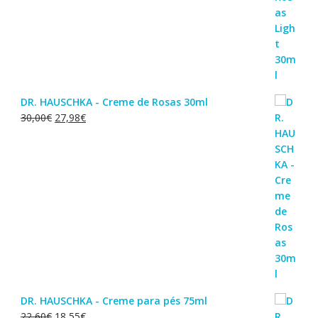
DR. HAUSCHKA - Creme de Rosas 30ml
O
O
30,00
€
27,98
€
preço
preço
original
atual
era:
é:
30,00€.
27,98€.
DR. HAUSCHKA - Creme para pés 75ml
O
O
22,60
€
18,55
€