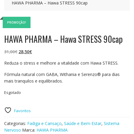
HAWA PHARMA – Hawa STRESS 90cap
PROMOÇÃO!
HAWA PHARMA – Hawa STRESS 90cap
O
O
31,00
€
28,50
€
preço
preço
Reduza o stress e melhore a vitalidade com Hawa STRESS.
original
atual
era:
é:
Fórmula natural com GABA, Withania e Serenzo® para dias
31,00€.
28,50€.
mais tranquilos e equilibrados.
Esgotado
Favoritos
Categorias:
Fadiga e Cansaço
,
Saúde e Bem-Estar
,
Sistema
Nervoso
Marca:
HAWA PHARMA