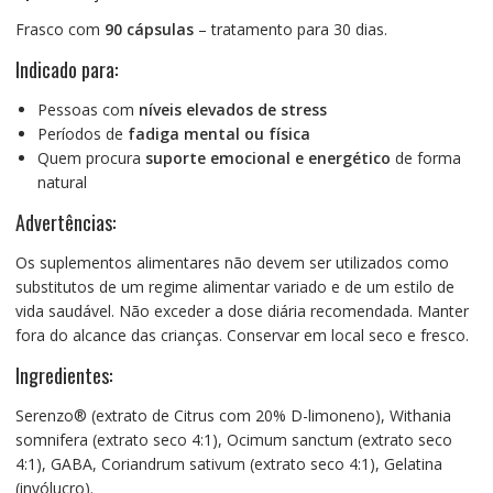
Frasco com
90 cápsulas
– tratamento para 30 dias.
Indicado para:
Pessoas com
níveis elevados de stress
Períodos de
fadiga mental ou física
Quem procura
suporte emocional e energético
de forma
natural
Advertências:
Os suplementos alimentares não devem ser utilizados como
substitutos de um regime alimentar variado e de um estilo de
vida saudável. Não exceder a dose diária recomendada. Manter
fora do alcance das crianças. Conservar em local seco e fresco.
Ingredientes:
Serenzo® (extrato de Citrus com 20% D-limoneno), Withania
somnifera (extrato seco 4:1), Ocimum sanctum (extrato seco
4:1), GABA, Coriandrum sativum (extrato seco 4:1), Gelatina
(invólucro).