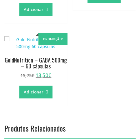
Adicionar
PROMOÇÃO!
GoldNutrition – GABA 500mg
– 60 cápsulas
O
O
13,50
€
15,75
€
preço
preço
original
atual
Adicionar
era:
é:
15,75€.
13,50€.
Produtos Relacionados