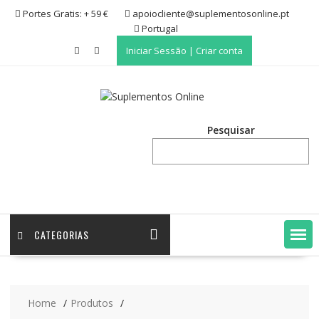
Skip
Portes Gratis: + 59 €
apoiocliente@suplementosonline.pt
to
Portugal
content
Iniciar Sessão | Criar conta
Pesquisar
CATEGORIAS
Home
Produtos