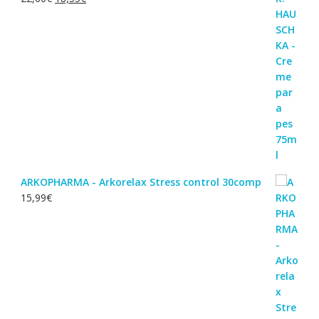
preço
preço
original
atual
era:
é:
22,60€.
18,55€.
ARKOPHARMA - Arkorelax Stress control 30comp
15,99
€