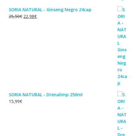
SORIA NATURAL - Ginseng Negro 24cap
O
O
25,50
€
22,98
€
preço
preço
original
atual
era:
é:
25,50€.
22,98€.
SORIA NATURAL - Drenalimp 250ml
15,99
€