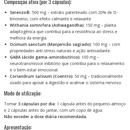
Composição ativa (por 3 cápsulas):
Serenzo®:
500 mg – extrato patenteado com 20% de D-
limoneno, com efeito calmante e relaxante.
Withania somnifera (Ashwagandha):
150 mg – planta
adaptogénica que contribui para a resistência ao stress e
melhora da energia.
Ocimum sanctum (Manjericão sagrado):
100 mg – com
propriedades anti-stress naturais e ação antioxidante.
GABA (ácido gama-aminobutírico):
100 mg –
neurotransmissor inibitório que contribui para o relaxamento
e o bem-estar emocional.
Coriandrum sativum (Coentro):
50 mg – tradicionalmente
usado para apoiar a digestão e acalmar o sistema nervoso.
Modo de utilização:
Tomar
3 cápsulas por dia
: 1 cápsula antes do pequeno-almoço
e 2 cápsulas antes do jantar, com um copo de água.
Não exceder a dose diária recomendada.
Apresentação: