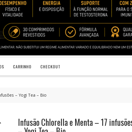
OS
CARRINHO
CHECKOUT
nfusões – Yogi Tea – Bio
Infusão Chlorella e Menta – 17 infusõe
– Yogi Tea – Bio