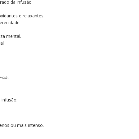
brado da infusão.
xidantes e relaxantes.
erenidade.
eza mental.
al.
o-UE.
 infusão:
enos ou mais intenso.