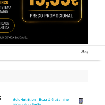
Blog
s
GoldNutrition - Bcaa & Glutamine -
300g sabor limão