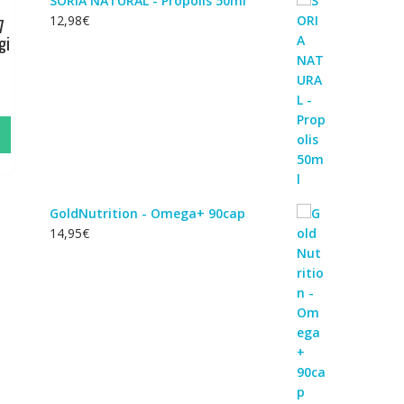
SORIA NATURAL - Própolis 50ml
12,98
€
7
gi
GoldNutrition - Omega+ 90cap
14,95
€