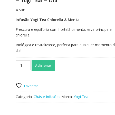
4,50
€
Infusão Yogi Tea Chlorella & Menta
Frescura e equilíbrio com hortelã-pimenta, erva-príncipe e
chlorella.
Biológica e revitalizante, perfeita para qualquer momento 
dia!
Quantidade
Adicionar
de
Infusão
Chlorella
e
Favoritos
Menta
-
Categoria:
Chás e Infusões
Marca:
Yogi Tea
17
infusões
-