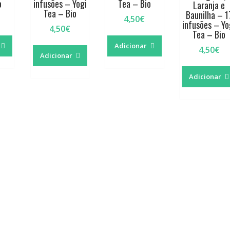
o
infusões – Yogi
Tea – Bio
Laranja e
Tea – Bio
Baunilha – 1
4,50
€
infusões – Yo
4,50
€
Tea – Bio
Adicionar
4,50
€
Adicionar
Adicionar