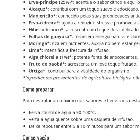
Erva-príncipe (25%)*:
acentua o sabor cítrico e equili
Alcaçuz*:
contribui com um toque suave e adocicado.
Manjericão*:
conhecido pelas suas propriedades antio
Erva-cidreira*:
ajuda a reduzir o stress e promove a s
Hibisco branco*:
acrescenta um toque floral delicado.
Folhas de guayusa*:
fornecem energia natural e clar
Moringa*:
rica em nutrientes, auxilia no bem-estar ger
Lima*:
intensifica a frescura da infusão.
Alga chlorella (1%)*:
potente fonte de antioxidantes.
Fruto de baobá*:
acrescenta um leve toque frutado.
Urtiga*:
contribui para a vitalidade do organismo.
*Ingredientes provenientes de agricultura biológica nã
Como preparar
Para desfrutar ao máximo dos sabores e benefícios desta
Ferva 250ml de água a 90-100°C.
Verta a água quente sobre uma saqueta de infusão.
Deixe repousar entre 5 a 10 minutos para um sabor m
Conservação