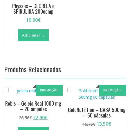
Physalis – CLORELA e
SPIRULINA 200comp
19,90
€
Adicionar
Produtos Relacionados
PROMOÇÃO!
PROMOÇÃO!
Robis – Geleia Real 1000 mg
– 20 ampolas
GoldNutrition – GABA 500mg
– 60 cápsulas
O
O
22,90
€
26,56
€
preço
preço
O
O
13,50
€
15,75
€