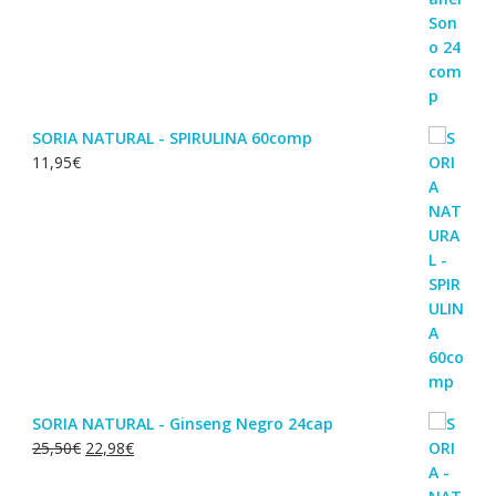
SORIA NATURAL - SPIRULINA 60comp
11,95
€
SORIA NATURAL - Ginseng Negro 24cap
O
O
25,50
€
22,98
€
preço
preço
original
atual