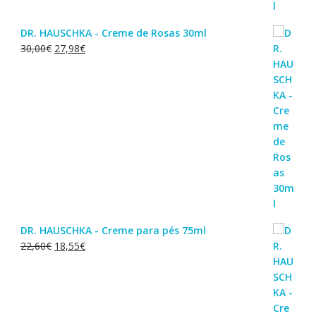
DR. HAUSCHKA - Creme de Rosas 30ml
O
O
30,00
€
27,98
€
preço
preço
original
atual
era:
é:
30,00€.
27,98€.
DR. HAUSCHKA - Creme para pés 75ml
O
O
22,60
€
18,55
€
preço
preço
original
atual
era:
é:
22,60€.
18,55€.