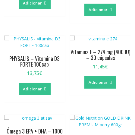
original
atual
preço
preço
Adicionar
era:
é:
original
atual
Adicionar
26,56€.
22,90€.
era:
é:
15,75€.
13,50€.
Vitamina E – 274 mg (400 IU)
– 30 cápsulas
PHYSALIS – Vitamina D3
FORTE 100cap
11,45
€
13,75
€
Adicionar
Adicionar
Ómega 3 EPA + DHA – 1000