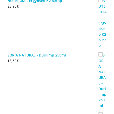
NUTERGIA - Ergyoseo K2 60cap
23,95
€
SORIA NATURAL - Durilimp 250ml
13,50
€