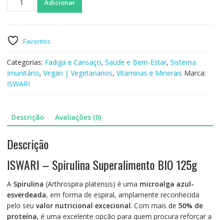
Adicionar
de
ISWARI
-
Spirulina
Favoritos
Superalimento
125gr
Categorias:
Fadiga e Cansaço
,
Saúde e Bem-Estar
,
Sistema
Imunitário
,
Vegan | Vegetarianos
,
Vitaminas e Minerais
Marca:
ISWARI
Descrição
Avaliações (0)
Descrição
ISWARI – Spirulina Superalimento BIO 125g
A
Spirulina
(Arthrospira platensis) é uma
microalga azul-
esverdeada
, em forma de espiral, amplamente reconhecida
pelo seu
valor nutricional excecional
. Com mais de
50% de
proteína
, é uma excelente opção para quem procura reforçar a