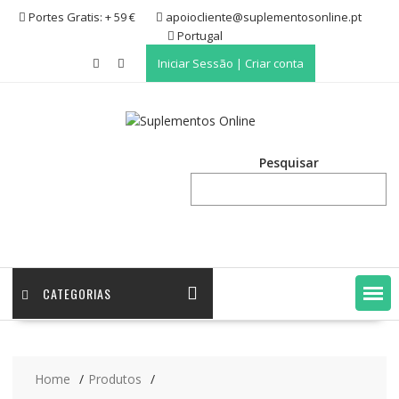
Skip
Portes Gratis: + 59 €
apoiocliente@suplementosonline.pt
to
Portugal
content
Iniciar Sessão | Criar conta
Pesquisar
CATEGORIAS
Home
Produtos