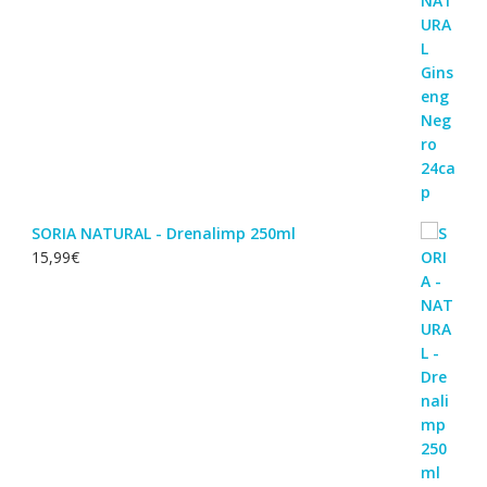
era:
é:
25,50€.
22,98€.
SORIA NATURAL - Drenalimp 250ml
15,99
€