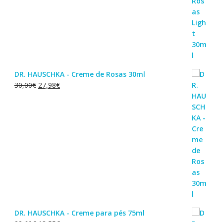
DR. HAUSCHKA - Creme de Rosas 30ml
O
O
30,00
€
27,98
€
preço
preço
original
atual
era:
é:
30,00€.
27,98€.
DR. HAUSCHKA - Creme para pés 75ml