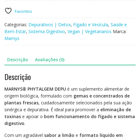
-
PHYTALGEM
Favoritos
DEPU
20x10ml
Categorias:
Depurativos | Detox
,
Fígado e Vesícula
,
Saúde e
Bem-Estar
,
Sistema Digestivo
,
Vegan | Vegetarianos
Marca:
Marnys
Descrição
Avaliações (0)
Descrição
MARNYS® PHYTALGEM DEPU
é um suplemento alimentar de
origem biológica, formulado com
gemas e concentrados de
plantas frescas
, cuidadosamente selecionados pela sua ação
sinérgica e depurativa. É ideal para promover a
eliminação de
toxinas
e apoiar o
bom funcionamento do fígado e sistema
digestivo
.
Com um agradável
sabor a limão
e
formato líquido em