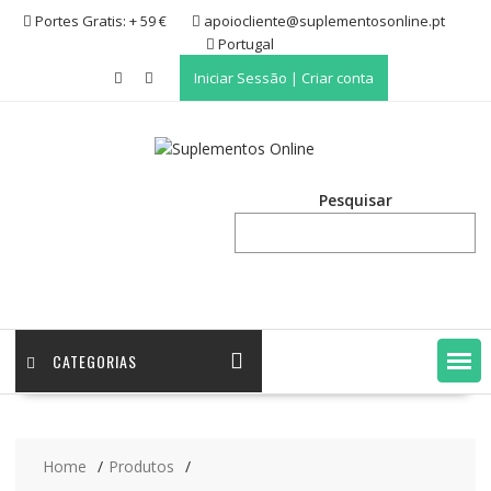
Skip
Portes Gratis: + 59 €
apoiocliente@suplementosonline.pt
to
Portugal
content
Iniciar Sessão | Criar conta
Pesquisar
CATEGORIAS
Home
Produtos