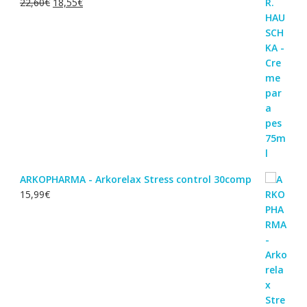
O
O
22,60
€
18,55
€
preço
preço
original
atual
era:
é:
22,60€.
18,55€.
ARKOPHARMA - Arkorelax Stress control 30comp
15,99
€