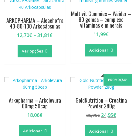
Multivit Gummies – Weider –
80 gomas – complexo
ARKOPHARMA – Alcachofra
vitaminas e minerais
40-80-130 Arkocápsulas
11,99
€
Price
12,70
€
–
31,81
€
range:
This
12,70€
Adicionar
product
Ver opções
through
has
31,81€
multiple
variants.
The
PROMOÇÃO!
options
may
be
Arkopharma – Arkolevura
GoldNutrition – Creatina
chosen
60mg 50cap
Powder 280g
on
O
O
18,06
€
24,95
€
25,95
€
the
preço
preço
product
original
atual
page
Adicionar
Adicionar
era:
é: