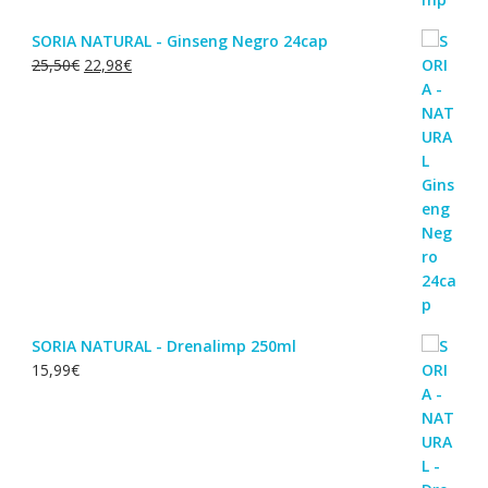
SORIA NATURAL - Ginseng Negro 24cap
O
O
25,50
€
22,98
€
preço
preço
original
atual
era:
é:
25,50€.
22,98€.
SORIA NATURAL - Drenalimp 250ml
15,99
€