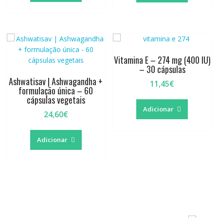
25,95€.
24,95€.
Vitamina E – 274 mg (400 IU)
– 30 cápsulas
Ashwatisav | Ashwagandha +
11,45
€
formulação única – 60
cápsulas vegetais
Adicionar
24,60
€
Adicionar