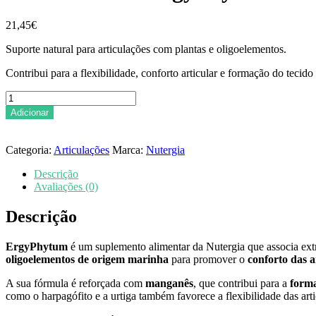
21,45
€
Suporte natural para articulações com plantas e oligoelementos.
Contribui para a flexibilidade, conforto articular e formação do tecido
Quantidade
de
Adicionar
NUTERGIA
-
ErgyPhytum
Categoria:
Articulações
Marca:
Nutergia
250ml
Descrição
Avaliações (0)
Descrição
ErgyPhytum
é um suplemento alimentar da Nutergia que associa ext
oligoelementos de origem marinha
para promover o
conforto das a
A sua fórmula é reforçada com
manganês
, que contribui para a
forma
como o harpagófito e a urtiga também favorece a flexibilidade das art