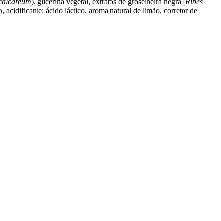
calcareum
), glicerina vegetal, extratos de groselheira negra (
Ribes
o, acidificante: ácido láctico, aroma natural de limão, corretor de