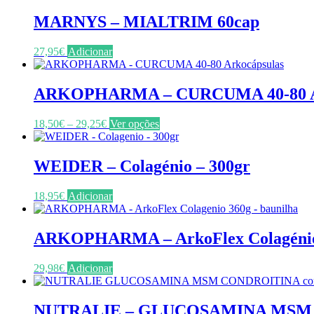
MARNYS – MIALTRIM 60cap
27,95
€
Adicionar
ARKOPHARMA – CURCUMA 40-80 Ar
Price
This
18,50
€
–
29,25
€
Ver opções
range:
product
18,50€
has
through
multiple
WEIDER – Colagénio – 300gr
29,25€
variants.
The
18,95
€
Adicionar
options
may
be
ARKOPHARMA – ArkoFlex Colagénio 
chosen
on
the
29,98
€
Adicionar
product
page
NUTRALIE – GLUCOSAMINA MSM +