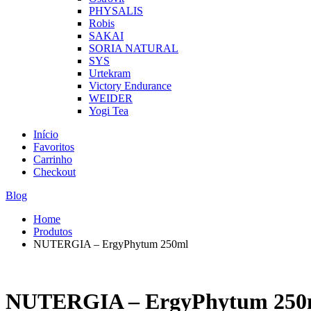
PHYSALIS
Robis
SAKAI
SORIA NATURAL
SYS
Urtekram
Victory Endurance
WEIDER
Yogi Tea
Início
Favoritos
Carrinho
Checkout
Blog
Home
Produtos
NUTERGIA – ErgyPhytum 250ml
NUTERGIA – ErgyPhytum 250