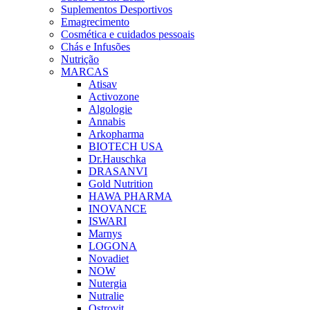
Suplementos Desportivos
Emagrecimento
Cosmética e cuidados pessoais
Chás e Infusões
Nutrição
MARCAS
Atisav
Activozone
Algologie
Annabis
Arkopharma
BIOTECH USA
Dr.Hauschka
DRASANVI
Gold Nutrition
HAWA PHARMA
INOVANCE
ISWARI
Marnys
LOGONA
Novadiet
NOW
Nutergia
Nutralie
Ostrovit