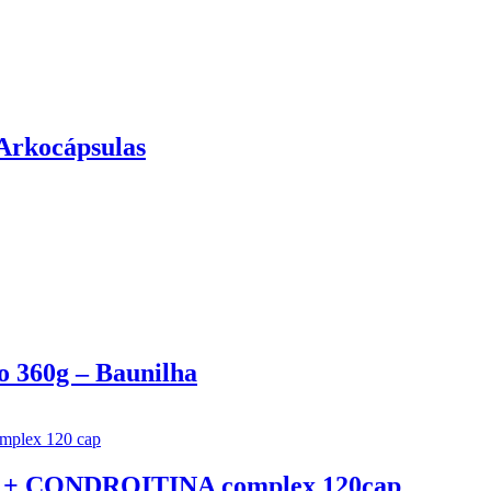
kocápsulas
360g – Baunilha
 CONDROITINA complex 120cap