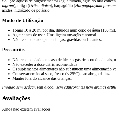
Solução aquosa de oligoelementos (água filtrada, água do mar concent
nigrum
), urtiga (
Urtica dioica
), harpagófito (
Harpagophytum procum
acidez: hidróxido de potássio.
Modo de Utilização
Tomar 10 a 20 ml por dia, diluídos num copo de água (150 ml).
Agitar antes de usar. Uma ligeira turvação é normal.
Não recomendado para crianças, grávidas ou lactantes.
Precauções
Não recomendado em caso de úlceras gástricas ou duodenais, ne
Não exceder a dose diária recomendada.
Os suplementos alimentares não substituem uma alimentação var
Conservar em local seco, fresco (< 25ºC) e ao abrigo da luz.
Manter fora do alcance das crianças.
Produto sem açúcar, sem álcool, sem edulcorantes nem aromas artifici
Avaliações
Ainda não existem avaliações.