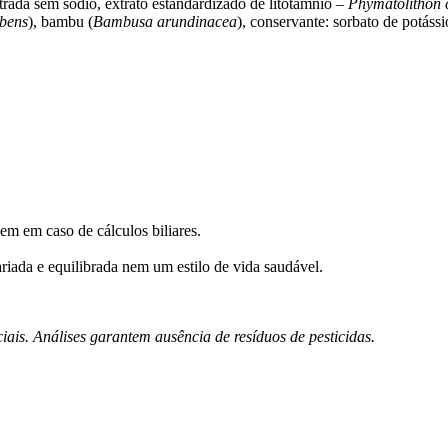
rada sem sódio, extrato estandardizado de litotâmnio –
Phymatolithon 
bens
), bambu (
Bambusa arundinacea
), conservante: sorbato de potássi
m em caso de cálculos biliares.
iada e equilibrada nem um estilo de vida saudável.
ais. Análises garantem ausência de resíduos de pesticidas.