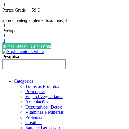
Skip
to
Portes Gratis: + 59 €
content
apoiocliente@suplementosonline.pt
Portugal
Iniciar Sessão | Criar conta
Pesquisar
Categorias
Todos os Produtos
Promoções
Vegan | Vegetarianos
Articulações
Depurativos | Detox
Vitaminas e Minerais
Proteinas
Creatinas
Saúde e Bem-Estar