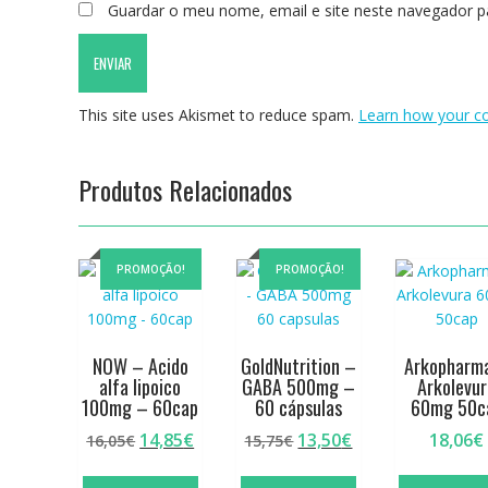
Guardar o meu nome, email e site neste navegador p
This site uses Akismet to reduce spam.
Learn how your c
Produtos Relacionados
PROMOÇÃO!
PROMOÇÃO!
NOW – Acido
GoldNutrition –
Arkopharm
alfa lipoico
GABA 500mg –
Arkolevu
100mg – 60cap
60 cápsulas
60mg 50c
O
O
O
O
14,85
€
13,50
€
18,06
€
16,05
€
15,75
€
preço
preço
preço
preço
original
atual
original
atual