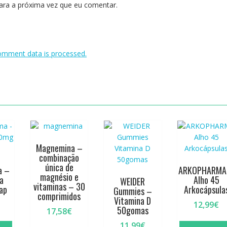
ara a próxima vez que eu comentar.
omment data is processed.
Magnemina –
combinação
única de
a –
ARKOPHARMA
magnésio e
ra
Alho 45
WEIDER
vitaminas – 30
ap
Arkocápsula
Gummies –
comprimidos
Vitamina D
12,99
€
50gomas
17,58
€
11,99
€