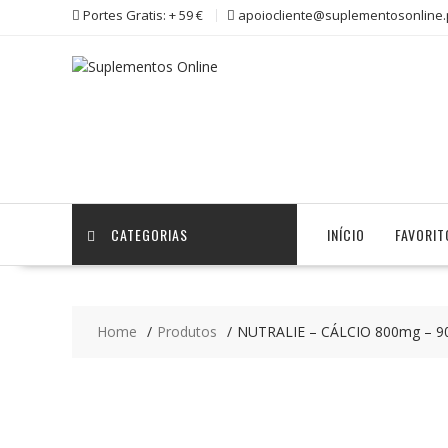
Skip
Portes Gratis: + 59 €
apoiocliente@suplementosonline.
to
content
CATEGORIAS
INÍCIO
FAVORIT
Home
Produtos
NUTRALIE – CÁLCIO 800mg – 