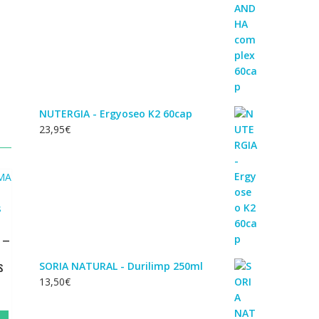
NUTERGIA - Ergyoseo K2 60cap
23,95
€
 –
s
SORIA NATURAL - Durilimp 250ml
13,50
€