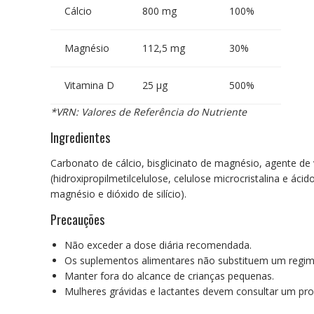
Cálcio
800 mg
100%
Magnésio
112,5 mg
30%
Vitamina D
25 µg
500%
*VRN: Valores de Referência do Nutriente
Ingredientes
Carbonato de cálcio, bisglicinato de magnésio, agente de 
(hidroxipropilmetilcelulose, celulose microcristalina e áci
magnésio e dióxido de silício).
Precauções
Não exceder a dose diária recomendada.
Os suplementos alimentares não substituem um regime a
Manter fora do alcance de crianças pequenas.
Mulheres grávidas e lactantes devem consultar um pro