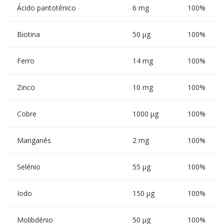
Ácido pantotênico
6 mg
100%
Biotina
50 µg
100%
Ferro
14 mg
100%
Zinco
10 mg
100%
Cobre
1000 µg
100%
Manganês
2 mg
100%
Selénio
55 µg
100%
Iodo
150 µg
100%
Molibdénio
50 µg
100%