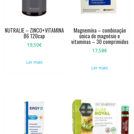
NUTRALIE – ZINCO+VITAMINA
Magnemina – combinação
B6 120cap
única de magnésio e
vitaminas – 30 comprimidos
19,50
€
17,58
€
Ler mais
Ler mais