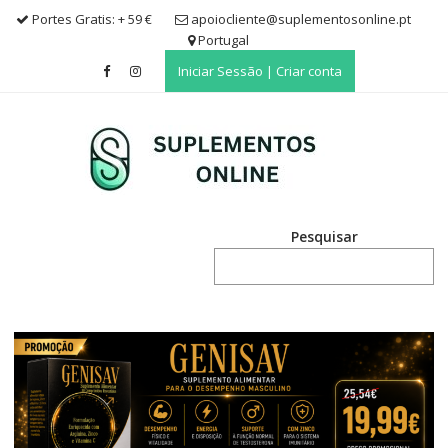
Skip
Portes Gratis: + 59 €
apoiocliente@suplementosonline.pt
to
Portugal
content
Iniciar Sessão | Criar conta
Pesquisar