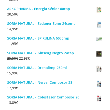
era:
é:
22,60€.
18,55€.
ARKOPHARMA - Energia Sénior 60cap
20,50
€
SORIA NATURAL - Sedaner Sono 24comp
14,95
€
SORIA NATURAL - SPIRULINA 60comp
11,95
€
SORIA NATURAL - Ginseng Negro 24cap
O
O
25,50
€
22,98
€
preço
preço
SORIA NATURAL - Drenalimp 250ml
original
atual
15,99
€
era:
é:
25,50€.
22,98€.
SORIA NATURAL - Nerval Composor 28
17,99
€
SORIA NATURAL - Colestesor Composor 26
13,89
€