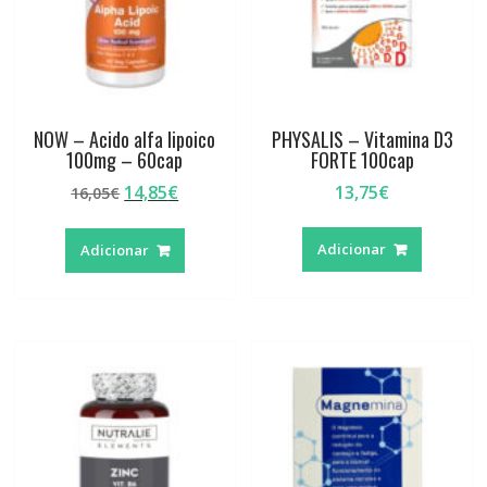
NOW – Acido alfa lipoico
PHYSALIS – Vitamina D3
100mg – 60cap
FORTE 100cap
O
O
14,85
€
13,75
€
16,05
€
preço
preço
original
atual
Adicionar
Adicionar
era:
é:
16,05€.
14,85€.