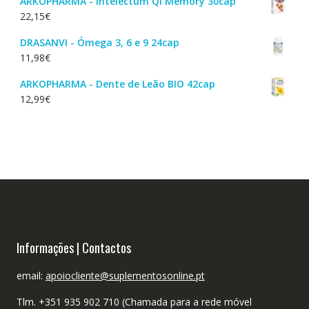
ARKOPHARMA - Intelectum Qi Memory 30cap
22,15
€
DRASANVI - Ómega 3, 6 e 9 24cap
11,98
€
ARKOPHARMA - Dente de Leão BIO 42cap
12,99
€
Informações | Contactos
email:
apoiocliente@suplementosonline.pt
Tlm. +351 935 902 710 (Chamada para a rede móvel