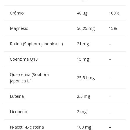
Crómio
40 µg
100%
Magnésio
56,25 mg
15%
Rutina (Sophora japonica L.)
21 mg
–
Coenzima Q10
15 mg
–
Quercetina (Sophora
25,51 mg
–
japonica L.)
Luteína
2,5 mg
–
Licopeno
2 mg
–
N-acetil-L-cisteína
100 mg
–