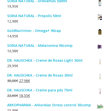
SORIA NATURAL - Drenamás 500ml
19,95
€
SORIA NATURAL - Própolis 50ml
12,98
€
GoldNutrition - Omega+ 90cap
14,95
€
SORIA NATURAL - Melatonina 90comp
10,98
€
DR. HAUSCHKA - Creme de Rosas Light 30ml
29,99
€
DR. HAUSCHKA - Creme de Rosas 30ml
O
O
30,00
€
27,98
€
preço
preço
DR. HAUSCHKA - Creme para pés 75ml
original
atual
O
O
22,60
€
18,55
€
era:
é:
preço
preço
30,00€.
27,98€.
ARKOPHARMA - Arkorelax Stress control 30comp
original
atual
15,99
€