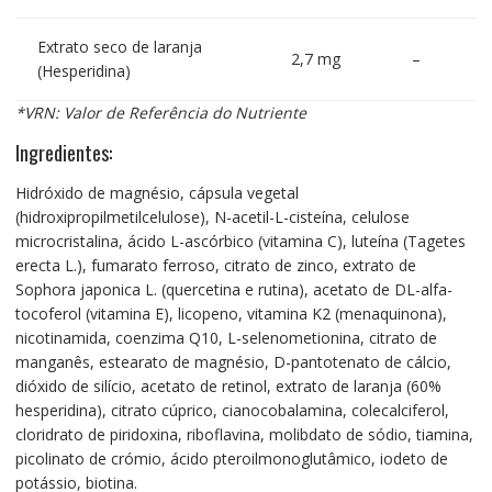
Extrato seco de laranja
2,7 mg
–
(Hesperidina)
*VRN: Valor de Referência do Nutriente
Ingredientes:
Hidróxido de magnésio, cápsula vegetal
(hidroxipropilmetilcelulose), N-acetil-L-cisteína, celulose
microcristalina, ácido L-ascórbico (vitamina C), luteína (Tagetes
erecta L.), fumarato ferroso, citrato de zinco, extrato de
Sophora japonica L. (quercetina e rutina), acetato de DL-alfa-
tocoferol (vitamina E), licopeno, vitamina K2 (menaquinona),
nicotinamida, coenzima Q10, L-selenometionina, citrato de
manganês, estearato de magnésio, D-pantotenato de cálcio,
dióxido de silício, acetato de retinol, extrato de laranja (60%
hesperidina), citrato cúprico, cianocobalamina, colecalciferol,
cloridrato de piridoxina, riboflavina, molibdato de sódio, tiamina,
picolinato de crómio, ácido pteroilmonoglutâmico, iodeto de
potássio, biotina.