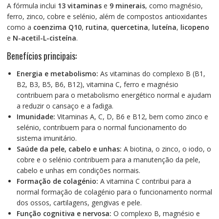
A fórmula inclui
13 vitaminas
e
9 minerais
, como magnésio,
ferro, zinco, cobre e selénio, além de compostos antioxidantes
como a
coenzima Q10
,
rutina
,
quercetina
,
luteína
,
licopeno
e
N-acetil-L-cisteína
.
Benefícios principais:
Energia e metabolismo:
As vitaminas do complexo B (B1,
B2, B3, B5, B6, B12), vitamina C, ferro e magnésio
contribuem para o metabolismo energético normal e ajudam
a reduzir o cansaço e a fadiga.
Imunidade:
Vitaminas A, C, D, B6 e B12, bem como zinco e
selénio, contribuem para o normal funcionamento do
sistema imunitário.
Saúde da pele, cabelo e unhas:
A biotina, o zinco, o iodo, o
cobre e o selénio contribuem para a manutenção da pele,
cabelo e unhas em condições normais.
Formação de colagénio:
A vitamina C contribui para a
normal formação de colagénio para o funcionamento normal
dos ossos, cartilagens, gengivas e pele.
Função cognitiva e nervosa:
O complexo B, magnésio e