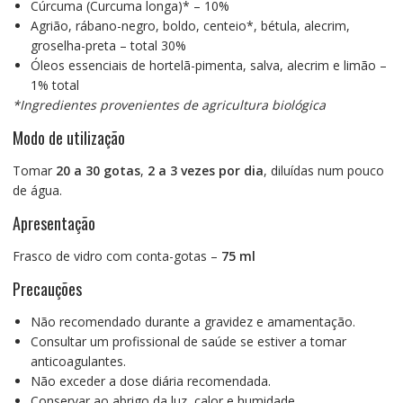
Cúrcuma (Curcuma longa)* – 10%
Agrião, rábano-negro, boldo, centeio*, bétula, alecrim,
groselha-preta – total 30%
Óleos essenciais de hortelã-pimenta, salva, alecrim e limão –
1% total
*Ingredientes provenientes de agricultura biológica
Modo de utilização
Tomar
20 a 30 gotas
,
2 a 3 vezes por dia
, diluídas num pouco
de água.
Apresentação
Frasco de vidro com conta-gotas –
75 ml
Precauções
Não recomendado durante a gravidez e amamentação.
Consultar um profissional de saúde se estiver a tomar
anticoagulantes.
Não exceder a dose diária recomendada.
Conservar ao abrigo da luz, calor e humidade.