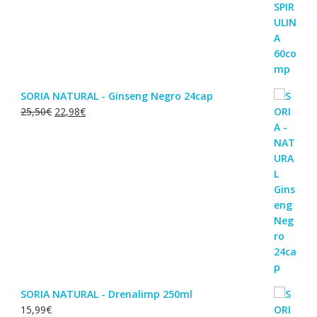
SORIA NATURAL - Ginseng Negro 24cap
O
O
25,50
€
22,98
€
preço
preço
original
atual
era:
é:
25,50€.
22,98€.
SORIA NATURAL - Drenalimp 250ml
15,99
€