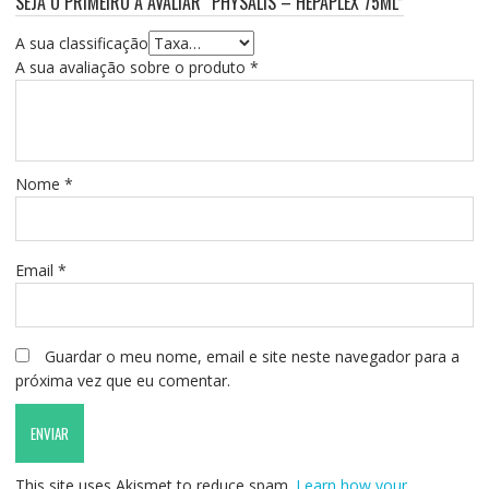
SEJA O PRIMEIRO A AVALIAR “PHYSALIS – HEPAPLEX 75ML”
A sua classificação
A sua avaliação sobre o produto
*
Nome
*
Email
*
Guardar o meu nome, email e site neste navegador para a
próxima vez que eu comentar.
This site uses Akismet to reduce spam.
Learn how your