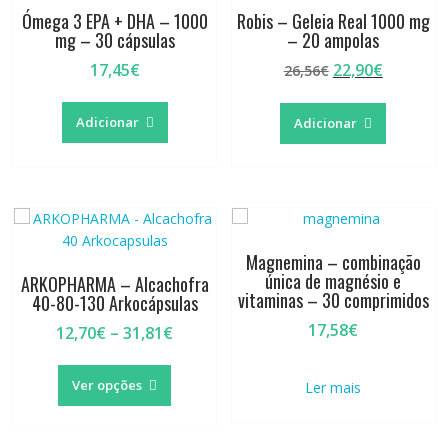
Ómega 3 EPA + DHA – 1000
Robis – Geleia Real 1000 mg
mg – 30 cápsulas
– 20 ampolas
O
O
17,45
€
22,90
€
26,56
€
preço
preço
original
atual
Adicionar
Adicionar
era:
é:
26,56€.
22,90€.
Magnemina – combinação
única de magnésio e
ARKOPHARMA – Alcachofra
vitaminas – 30 comprimidos
40-80-130 Arkocápsulas
17,58
€
Price
12,70
€
–
31,81
€
range:
This
12,70€
product
Ver opções
Ler mais
through
has
31,81€
multiple