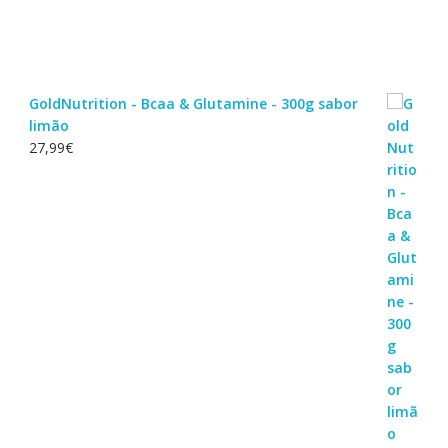
variants.
The
options
may
be
GoldNutrition - Bcaa & Glutamine - 300g sabor
chosen
limão
on
27,99
€
the
product
page