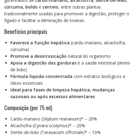
glicerinados de
cardo-mariano, alcachofra, dente-de-leão,
cúrcuma, boldo
e
centeio
, entre outras plantas
tradicionalmente usadas para promover a digestão, proteger o
fígado e facilitar a eliminação de toxinas.
Benefícios principais
Favorece a função hepática
(cardo-mariano, alcachofra,
cúrcuma)
Promove a desintoxicação
natural do organismo
Apoia a digestão das gorduras
e a saúde intestinal (dente-
de-leão)
Fórmula líquida concentrada
com extratos biológicos e
óleos essenciais
Ideal para fases de limpeza hepática, mudanças
sazonais ou após excessos alimentares
Composição (por 75 ml)
Cardo-mariano (Silybum marianum)* – 20%
Alcachofra (Cynara scolymus)* – 20%
Dente-de-leão (Taraxacum officinale)* – 10%