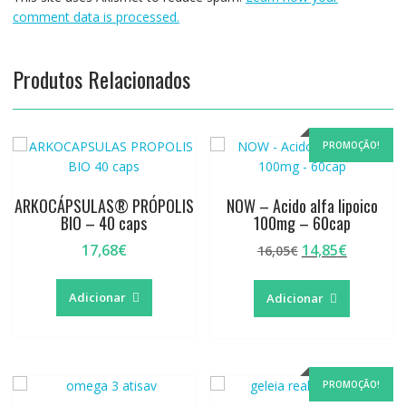
comment data is processed.
Produtos Relacionados
PROMOÇÃO!
ARKOCÁPSULAS® PRÓPOLIS
NOW – Acido alfa lipoico
BIO – 40 caps
100mg – 60cap
O
O
17,68
€
14,85
€
16,05
€
preço
preço
original
atual
Adicionar
Adicionar
era:
é:
16,05€.
14,85€.
PROMOÇÃO!