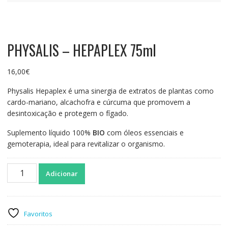
PHYSALIS – HEPAPLEX 75ml
16,00
€
Physalis Hepaplex é uma sinergia de extratos de plantas como
cardo-mariano, alcachofra e cúrcuma que promovem a
desintoxicação e protegem o fígado.
Suplemento líquido 100%
BIO
com óleos essenciais e
gemoterapia, ideal para revitalizar o organismo.
Quantidade
Adicionar
de
PHYSALIS
-
HEPAPLEX
Favoritos
75ml