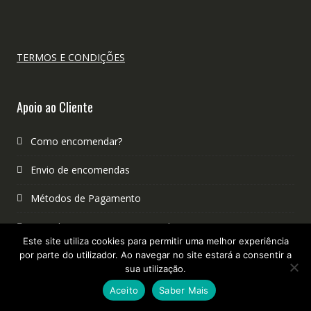
TERMOS E CONDIÇÕES
Apoio ao Cliente
Como encomendar?
Envio de encomendas
Métodos de Pagamento
Cancelamento, Trocas e Devoluções
Este site utiliza cookies para permitir uma melhor experiência
Contactos
por parte do utilizador. Ao navegar no site estará a consentir a
sua utilização.
Reclamações
Aceito
Saber Mais