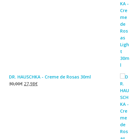
DR. HAUSCHKA - Creme de Rosas 30ml
O
O
30,00
€
27,98
€
preço
preço
original
atual
era:
é:
30,00€.
27,98€.