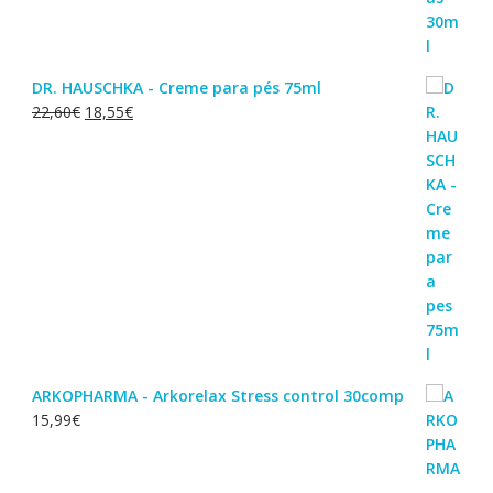
DR. HAUSCHKA - Creme para pés 75ml
O
O
22,60
€
18,55
€
preço
preço
original
atual
era:
é:
22,60€.
18,55€.
ARKOPHARMA - Arkorelax Stress control 30comp
15,99
€