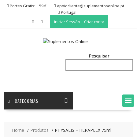
Skip
Portes Gratis: + 59 €
apoiocliente@suplementosonline.pt
to
Portugal
content
Iniciar Sessão | Criar conta
Pesquisar
CATEGORIAS
Home
Produtos
PHYSALIS – HEPAPLEX 75ml