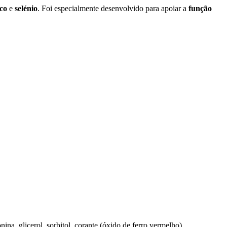
co
e
selénio
. Foi especialmente desenvolvido para apoiar a
função
nina, glicerol, sorbitol, corante (óxido de ferro vermelho).