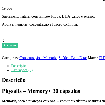
19,30
€
Suplemento natural com Ginkgo biloba, DHA, zinco e selénio.
Apoia a memória, concentração e função cognitiva.
Quantidade
de
Adicionar
PHYSALIS
-
MEMORY+
Categorias:
Concentração e Memória
,
Saúde e Bem-Estar
Marca:
PH
30cap
Descrição
Avaliações (0)
Descrição
Physalis – Memory+ 30 cápsulas
Memória, foco e proteção cerebral – com ingredientes naturais de