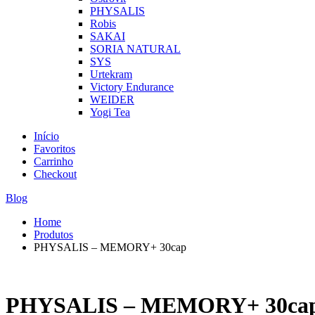
PHYSALIS
Robis
SAKAI
SORIA NATURAL
SYS
Urtekram
Victory Endurance
WEIDER
Yogi Tea
Início
Favoritos
Carrinho
Checkout
Blog
Home
Produtos
PHYSALIS – MEMORY+ 30cap
PHYSALIS – MEMORY+ 30ca