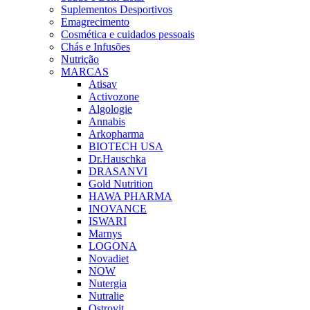
Suplementos Desportivos
Emagrecimento
Cosmética e cuidados pessoais
Chás e Infusões
Nutrição
MARCAS
Atisav
Activozone
Algologie
Annabis
Arkopharma
BIOTECH USA
Dr.Hauschka
DRASANVI
Gold Nutrition
HAWA PHARMA
INOVANCE
ISWARI
Marnys
LOGONA
Novadiet
NOW
Nutergia
Nutralie
Ostrovit