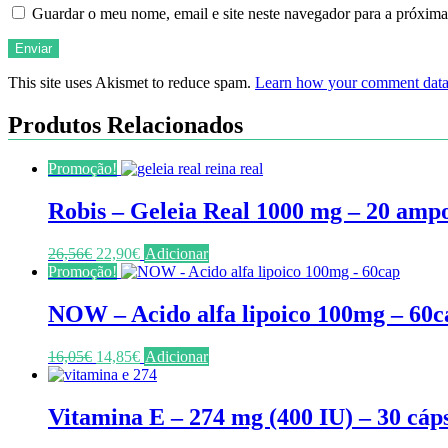
Guardar o meu nome, email e site neste navegador para a próxima
This site uses Akismet to reduce spam.
Learn how your comment data 
Produtos Relacionados
Promoção!
Robis – Geleia Real 1000 mg – 20 amp
O
O
26,56
€
22,90
€
Adicionar
preço
preço
Promoção!
original
atual
era:
é:
NOW – Acido alfa lipoico 100mg – 60c
26,56€.
22,90€.
O
O
16,05
€
14,85
€
Adicionar
preço
preço
original
atual
era:
é:
Vitamina E – 274 mg (400 IU) – 30 cáp
16,05€.
14,85€.