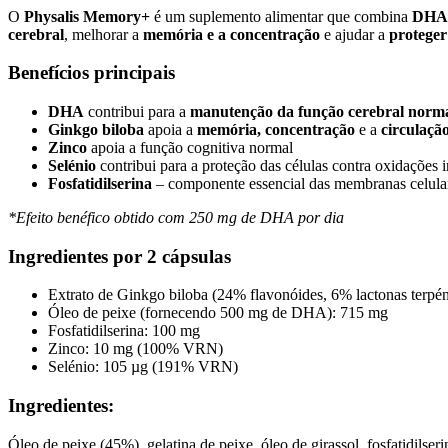
O
Physalis Memory+
é um suplemento alimentar que combina
DHA 
cerebral
, melhorar a
memória e a concentração
e ajudar a
proteger 
Benefícios principais
DHA
contribui para a
manutenção da função cerebral norm
Ginkgo biloba
apoia a
memória, concentração
e a
circulaçã
Zinco
apoia a função cognitiva normal
Selénio
contribui para a proteção das células contra oxidações 
Fosfatidilserina
– componente essencial das membranas celula
*Efeito benéfico obtido com 250 mg de DHA por dia
Ingredientes por 2 cápsulas
Extrato de Ginkgo biloba (24% flavonóides, 6% lactonas terpé
Óleo de peixe (fornecendo 500 mg de DHA): 715 mg
Fosfatidilserina: 100 mg
Zinco: 10 mg (100% VRN)
Selénio: 105 µg (191% VRN)
Ingredientes:
Óleo de peixe (45%), gelatina de peixe, óleo de girassol, fosfatidilseri