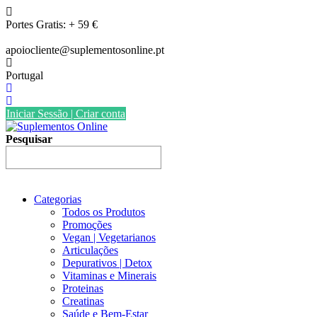
Skip
to
Portes Gratis: + 59 €
content
apoiocliente@suplementosonline.pt
Portugal
Iniciar Sessão | Criar conta
Pesquisar
Categorias
Todos os Produtos
Promoções
Vegan | Vegetarianos
Articulações
Depurativos | Detox
Vitaminas e Minerais
Proteinas
Creatinas
Saúde e Bem-Estar