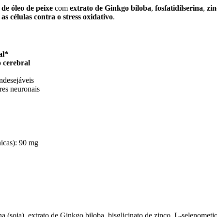
de óleo de peixe
com
extrato de Ginkgo biloba
,
fosfatidilserina
,
zin
as células contra o stress oxidativo
.
al*
o cerebral
indesejáveis
res neuronais
nicas): 90 mg
na (soja), extrato de Ginkgo biloba, bisglicinato de zinco, L-selenometio