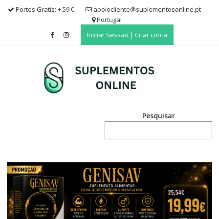
Skip
Portes Gratis: + 59 €
apoiocliente@suplementosonline.pt
to
Portugal
content
Iniciar Sessão | Criar conta
Pesquisar