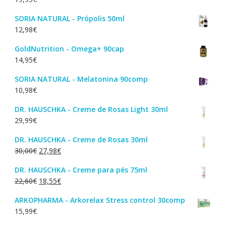
SORIA NATURAL - Própolis 50ml
12,98
€
GoldNutrition - Omega+ 90cap
14,95
€
SORIA NATURAL - Melatonina 90comp
10,98
€
DR. HAUSCHKA - Creme de Rosas Light 30ml
29,99
€
DR. HAUSCHKA - Creme de Rosas 30ml
O
O
30,00
€
27,98
€
preço
preço
DR. HAUSCHKA - Creme para pés 75ml
original
atual
O
O
22,60
€
18,55
€
era:
é:
preço
preço
30,00€.
27,98€.
ARKOPHARMA - Arkorelax Stress control 30comp
original
atual
15,99
€
era:
é:
22,60€.
18,55€.