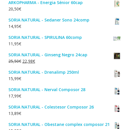
ARKOPHARMA - Energia Sénior 60cap
20,50
€
SORIA NATURAL - Sedaner Sono 24comp
14,95
€
SORIA NATURAL - SPIRULINA 60comp
11,95
€
SORIA NATURAL - Ginseng Negro 24cap
O
O
25,50
€
22,98
€
preço
preço
SORIA NATURAL - Drenalimp 250ml
original
atual
15,99
€
era:
é:
25,50€.
22,98€.
SORIA NATURAL - Nerval Composor 28
17,99
€
SORIA NATURAL - Colestesor Composor 26
13,89
€
SORIA NATURAL - Obestane complex composor 21