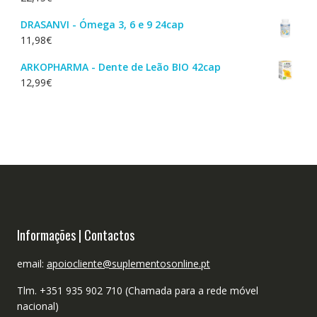
DRASANVI - Ómega 3, 6 e 9 24cap
11,98
€
ARKOPHARMA - Dente de Leão BIO 42cap
12,99
€
Informações | Contactos
email:
apoiocliente@suplementosonline.pt
Tlm. +351 935 902 710 (Chamada para a rede móvel
nacional)