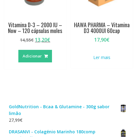
Vitamina D-3 – 2000 IU –
HAWA PHARMA – Vitamina
Now – 120 cápsulas moles
D3 4000UI 60cap
O
O
13,20
€
17,90
€
14,55
€
preço
preço
original
atual
Adicionar
Ler mais
era:
é:
14,55€.
13,20€.
GoldNutrition - Bcaa & Glutamine - 300g sabor
limão
27,99
€
DRASANVI - Colagénio Marinho 180comp