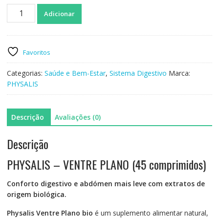
Quantidade
Adicionar
de
PHYSALIS
-
VENTRE
Favoritos
PLANO
45comp
Categorias:
Saúde e Bem-Estar
,
Sistema Digestivo
Marca:
PHYSALIS
Descrição
Avaliações (0)
Descrição
PHYSALIS – VENTRE PLANO (45 comprimidos)
Conforto digestivo e abdómen mais leve com extratos de
origem biológica.
Physalis Ventre Plano bio
é um suplemento alimentar natural,