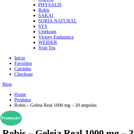
PHYSALIS
Robis
SAKAI
SORIA NATURAL
SYS
Urtekram
Victory Endurance
WEIDER
Yogi Tea
Início
Favoritos
Carrinho
Checkout
Blog
Home
Produtos
Robis – Geleia Real 1000 mg – 20 ampolas
Promoção!
Robis – Geleia Real 1000 mg – 