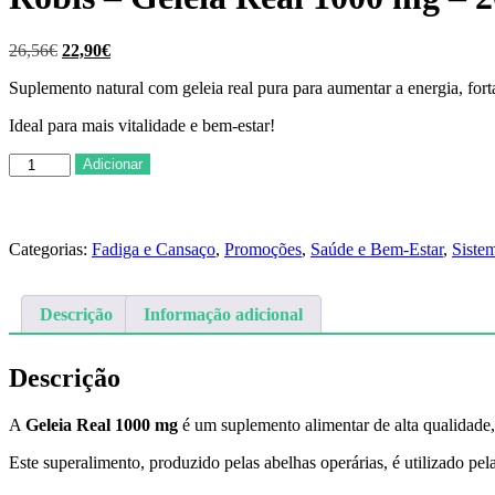
O
O
26,56
€
22,90
€
preço
preço
Suplemento natural com geleia real pura para aumentar a energia, fort
original
atual
era:
é:
Ideal para mais vitalidade e bem-estar!
26,56€.
22,90€.
Quantidade
Adicionar
de
Robis
-
Geleia
Categorias:
Fadiga e Cansaço
,
Promoções
,
Saúde e Bem-Estar
,
Siste
Real
1000
mg
Descrição
Informação adicional
-
20
ampolas
Descrição
A
Geleia Real 1000 mg
é um suplemento alimentar de alta qualidade, 
Este superalimento, produzido pelas abelhas operárias, é utilizado p