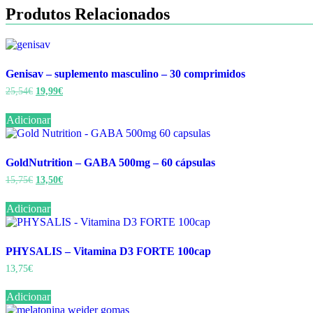
Produtos Relacionados
Genisav – suplemento masculino – 30 comprimidos
O
O
25,54
€
19,99
€
preço
preço
original
atual
Adicionar
era:
é:
25,54€.
19,99€.
GoldNutrition – GABA 500mg – 60 cápsulas
O
O
15,75
€
13,50
€
preço
preço
original
atual
Adicionar
era:
é:
15,75€.
13,50€.
PHYSALIS – Vitamina D3 FORTE 100cap
13,75
€
Adicionar