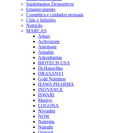
Suplementos Desportivos
Emagrecimento
Cosmética e cuidados pessoais
Chás e Infusões
Nutrição
MARCAS
Atisav
Activozone
Algologie
Annabis
Arkopharma
BIOTECH USA
Dr.Hauschka
DRASANVI
Gold Nutrition
HAWA PHARMA
INOVANCE
ISWARI
Marnys
LOGONA
Novadiet
NOW
Nutergia
Nutralie
Ostrovit