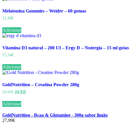
Melatonina Gummies – Weider – 60 gomas
11,99
€
Adicionar
Vitamina D3 natural – 200 UI – Ergy D – Nutergia – 15 ml gotas
15,54
€
Adicionar
GoldNutrition – Creatina Powder 280g
O
O
25,95
€
24,95
€
preço
preço
original
atual
Adicionar
era:
é:
25,95€.
24,95€.
GoldNutrition - Bcaa & Glutamine - 300g sabor limão
27,99
€