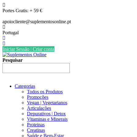
Skip
to
Portes Gratis: + 59 €
content
apoiocliente@suplementosonline.pt
Portugal
Iniciar Sessão | Criar conta
Pesquisar
Categorias
Todos os Produtos
Promoções
Vegan | Vegetarianos
Articulações
Depurativos | Detox
Vitaminas e Minerais
Proteinas
Creatinas
Saúde e Bem-Estar