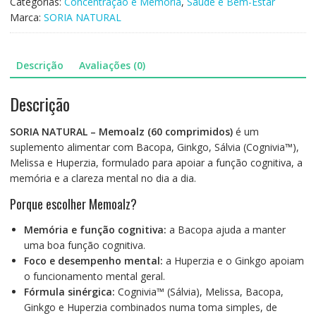
60comp
Categorias:
Concentração e Memória
,
Saúde e Bem-Estar
Marca:
SORIA NATURAL
Descrição
Avaliações (0)
Descrição
SORIA NATURAL – Memoalz (60 comprimidos)
é um
suplemento alimentar com Bacopa, Ginkgo, Sálvia (Cognivia™),
Melissa e Huperzia, formulado para apoiar a função cognitiva, a
memória e a clareza mental no dia a dia.
Porque escolher Memoalz?
Memória e função cognitiva:
a Bacopa ajuda a manter
uma boa função cognitiva.
Foco e desempenho mental:
a Huperzia e o Ginkgo apoiam
o funcionamento mental geral.
Fórmula sinérgica:
Cognivia™ (Sálvia), Melissa, Bacopa,
Ginkgo e Huperzia combinados numa toma simples, de