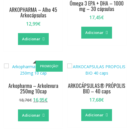
Ómega 3 EPA + DHA – 1000
mg – 30 cápsulas
ARKOPHARMA – Alho 45
Arkocápsulas
17,45
€
12,99
€
Adicionar
Adicionar
PROMOÇÃO!
Arkopharma – Arkolevura
ARKOCÁPSULAS® PRÓPOLIS
250mg 10cap
BIO – 40 caps
O
O
16,95
€
17,68
€
18,76
€
preço
preço
original
atual
Adicionar
Adicionar
era:
é:
18,76€.
16,95€.