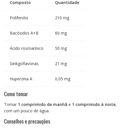
Composto
Quantidade
Polifenóis
210 mg
Bacósidos A+B
60 mg
Ácido rosmarínico
50 mg
Ginkgoflavonas
21 mg
Huperzina A
0,05 mg
Como tomar
Tomar
1 comprimido de manhã
e
1 comprimido à noite
,
com um pouco de água.
Conselhos e precauções