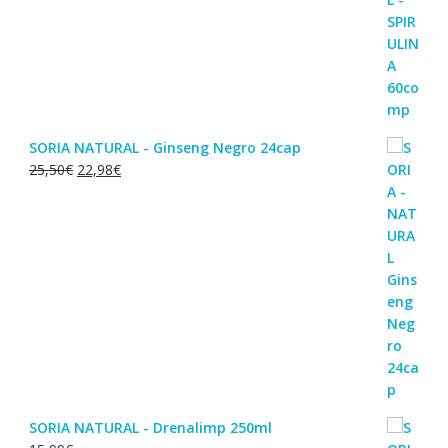
SORIA NATURAL - Ginseng Negro 24cap
O
O
25,50
€
22,98
€
preço
preço
original
atual
era:
é:
25,50€.
22,98€.
SORIA NATURAL - Drenalimp 250ml