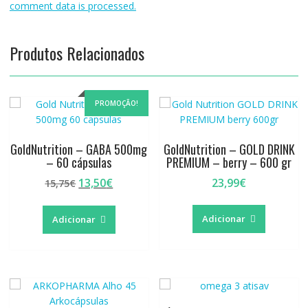
comment data is processed.
Produtos Relacionados
PROMOÇÃO!
GoldNutrition – GABA 500mg
GoldNutrition – GOLD DRINK
– 60 cápsulas
PREMIUM – berry – 600 gr
O
O
13,50
€
23,99
€
15,75
€
preço
preço
original
atual
Adicionar
Adicionar
era:
é:
15,75€.
13,50€.