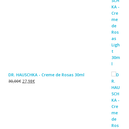
DR. HAUSCHKA - Creme de Rosas 30ml
O
O
30,00
€
27,98
€
preço
preço
original
atual
era:
é:
30,00€.
27,98€.