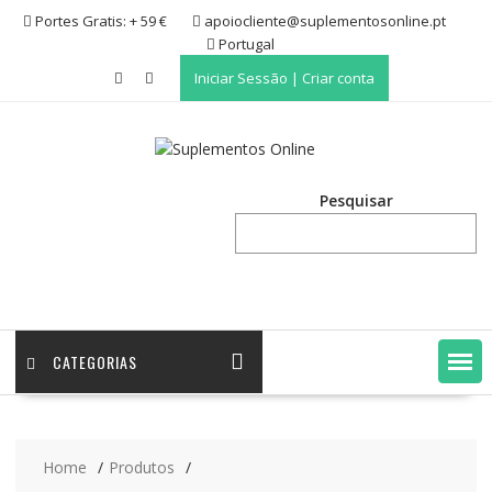
Skip
Portes Gratis: + 59 €
apoiocliente@suplementosonline.pt
to
Portugal
content
Iniciar Sessão | Criar conta
Pesquisar
CATEGORIAS
Home
Produtos