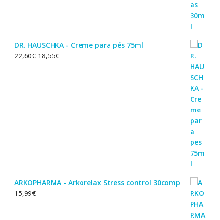
DR. HAUSCHKA - Creme para pés 75ml
O
O
22,60
€
18,55
€
preço
preço
original
atual
era:
é:
22,60€.
18,55€.
ARKOPHARMA - Arkorelax Stress control 30comp
15,99
€