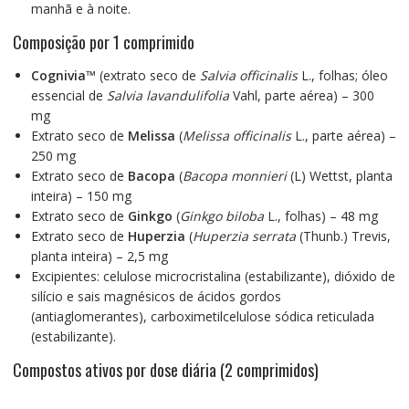
manhã e à noite.
Composição por 1 comprimido
Cognivia™
(extrato seco de
Salvia officinalis
L., folhas; óleo
essencial de
Salvia lavandulifolia
Vahl, parte aérea) – 300
mg
Extrato seco de
Melissa
(
Melissa officinalis
L., parte aérea) –
250 mg
Extrato seco de
Bacopa
(
Bacopa monnieri
(L) Wettst, planta
inteira) – 150 mg
Extrato seco de
Ginkgo
(
Ginkgo biloba
L., folhas) – 48 mg
Extrato seco de
Huperzia
(
Huperzia serrata
(Thunb.) Trevis,
planta inteira) – 2,5 mg
Excipientes: celulose microcristalina (estabilizante), dióxido de
silício e sais magnésicos de ácidos gordos
(antiaglomerantes), carboximetilcelulose sódica reticulada
(estabilizante).
Compostos ativos por dose diária (2 comprimidos)