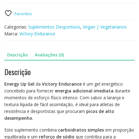
ENDURANCE
-
Favoritos
Energy
Up
Categorias:
Suplementos Desportivos
,
Vegan | Vegetarianos
Gel
Marca:
Victory Endurance
-
Laranja
Descrição
Avaliações (0)
Descrição
Energy Up Gel
da
Victory Endurance
é um gel energético
concebido para fornecer
energia adicional imediata
durante
momentos de esforço físico intenso. Com sabor a laranja e
textura líquida de fácil assimilação, é ideal para atletas de
resistência e desportistas que procuram
picos de alto
desempenho
.
Este suplemento combina
carboidratos simples
em proporção
equilibrada e um
reforço de sódio
que contribui para a