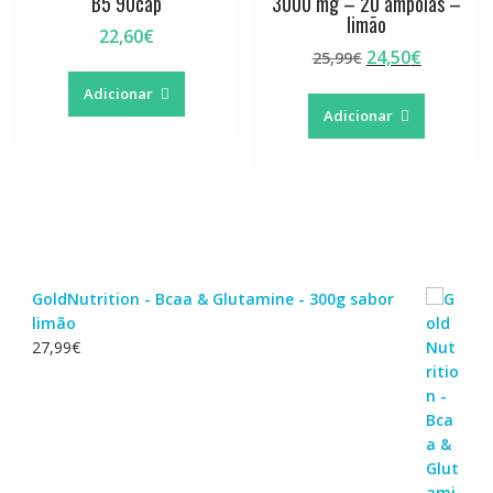
B5 90cap
3000 mg – 20 ampolas –
limão
22,60
€
O
O
24,50
€
25,99
€
preço
preço
Adicionar
original
atual
Adicionar
era:
é:
25,99€.
24,50€.
GoldNutrition - Bcaa & Glutamine - 300g sabor
limão
27,99
€