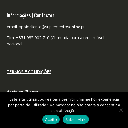
Informações | Contactos
email:
apoiocliente@suplementosonline.pt
Tlm. +351 935 902 710 (Chamada para a rede móvel
nacional)
TERMOS E CONDIÇÕES
Apoio ao Cliente
Este site utiliza cookies para permitir uma melhor experiência
por parte do utilizador. Ao navegar no site estará a consentir a
Como encomendar?
sua utilização.
Envio de encomendas
Aceito
Saber Mais