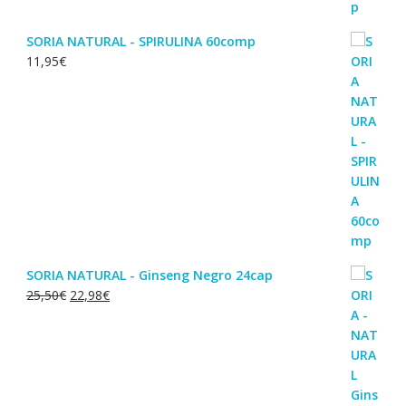
SORIA NATURAL - SPIRULINA 60comp
11,95
€
SORIA NATURAL - Ginseng Negro 24cap
O
O
25,50
€
22,98
€
preço
preço
original
atual
era:
é:
25,50€.
22,98€.