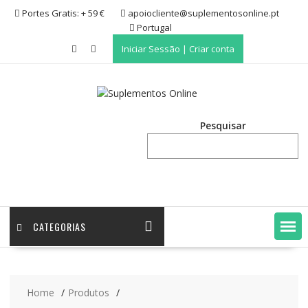
Skip
Portes Gratis: + 59 €
apoiocliente@suplementosonline.pt
to
Portugal
content
Iniciar Sessão | Criar conta
Pesquisar
CATEGORIAS
Home
Produtos