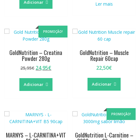
Adicionar
Ler mais
PROMOÇÃO!
GoldNutrition – Creatina
GoldNutrition – Muscle
Powder 280g
Repair 60cap
O
O
24,95
€
22,50
€
25,95
€
preço
preço
original
atual
Adicionar
Adicionar
era:
é:
25,95€.
24,95€.
PROMOÇÃO!
MARNYS – L-CARNITINA+VIT
GoldNutrition L-Carnitine –