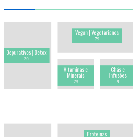
Vegan | Vegetarianos
79
Depurativos | Detox
20
Vitaminas e
Chás e
Minerais
Infusões
73
9
Proteinas