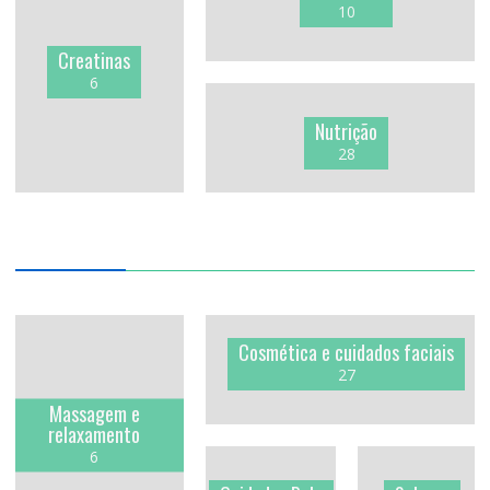
10
Creatinas
6
Nutrição
28
Cosmética e cuidados faciais
27
Massagem e
relaxamento
6