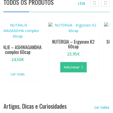
TODOS OS PRODUTOS
LOJA
NUTERGIA – Ergyoseo K2
SORIA NATURAL – Durilimp
60cap
250ml
23,95
€
13,50
€
Adicionar
Adicionar
Artigos, Dicas e Curiosidades
Ler todos