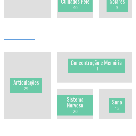
Cuidados Pele
Solares
40
3
Concentração e Memória
11
Articulações
29
Sistema
Sono
Nervoso
13
20