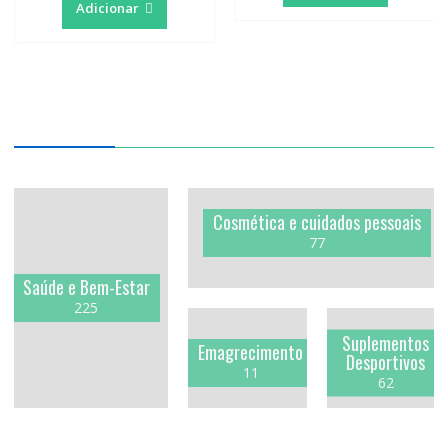
Adicionar
Cosmética e cuidados pessoais
77
Saúde e Bem-Estar
225
Suplementos
Emagrecimento
Desportivos
11
62