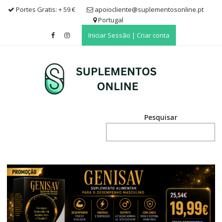
Skip
Portes Gratis: + 59 €
apoiocliente@suplementosonline.pt
to
Portugal
content
Iniciar Sessão | Criar conta
Pesquisar