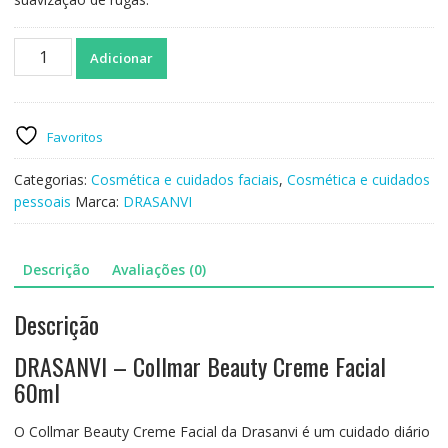
Quantidade
Adicionar
de
DRASANVI
-
Collmar
Favoritos
Beauty
Creme
Categorias:
Cosmética e cuidados faciais
,
Cosmética e cuidados
facial
pessoais
Marca:
DRASANVI
60ml
Descrição
Avaliações (0)
Descrição
DRASANVI – Collmar Beauty Creme Facial
60ml
O Collmar Beauty Creme Facial da Drasanvi é um cuidado diário