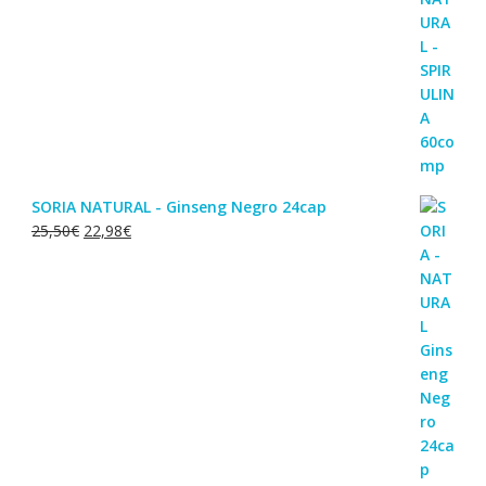
SORIA NATURAL - Ginseng Negro 24cap
O
O
25,50
€
22,98
€
preço
preço
original
atual
era:
é:
25,50€.
22,98€.