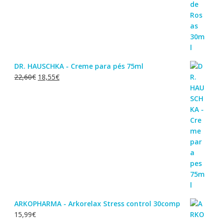
DR. HAUSCHKA - Creme para pés 75ml
O
O
22,60
€
18,55
€
preço
preço
original
atual
era:
é:
22,60€.
18,55€.
ARKOPHARMA - Arkorelax Stress control 30comp
15,99
€