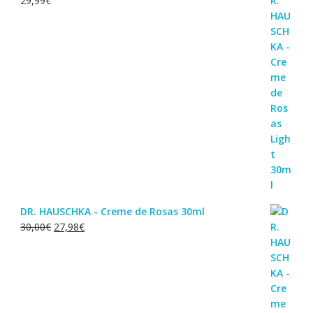
29,99
€
DR. HAUSCHKA - Creme de Rosas 30ml
O
O
30,00
€
27,98
€
preço
preço
original
atual
era:
é:
30,00€.
27,98€.