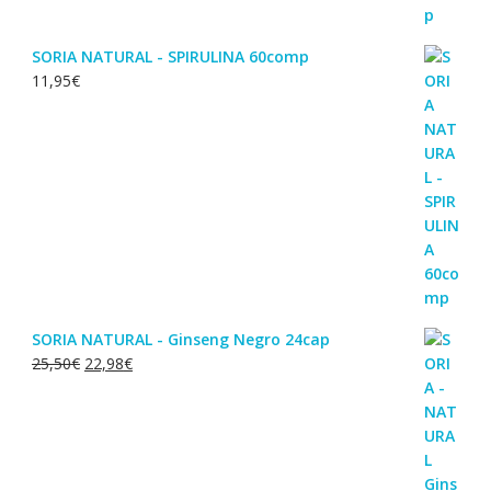
SORIA NATURAL - SPIRULINA 60comp
11,95
€
SORIA NATURAL - Ginseng Negro 24cap
O
O
25,50
€
22,98
€
preço
preço
original
atual
era:
é:
25,50€.
22,98€.