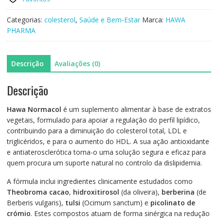
Hawa
Normacol
Categorias:
colesterol
,
Saúde e Bem-Estar
Marca:
HAWA
60cap
PHARMA
Descrição
Avaliações (0)
Descrição
Hawa Normacol
é um suplemento alimentar à base de extratos
vegetais, formulado para apoiar a regulação do perfil lipídico,
contribuindo para a diminuição do colesterol total, LDL e
triglicéridos, e para o aumento do HDL. A sua ação antioxidante
e antiaterosclerótica torna-o uma solução segura e eficaz para
quem procura um suporte natural no controlo da dislipidemia.
A fórmula inclui ingredientes clinicamente estudados como
Theobroma cacao
,
hidroxitirosol
(da oliveira),
berberina
(de
Berberis vulgaris),
tulsi
(Ocimum sanctum) e
picolinato de
crómio
. Estes compostos atuam de forma sinérgica na redução