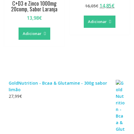
C+D3 e Zinco 1000mg
O
O
14,85
€
16,05
€
20comp, Sabor Laranja
preço
preço
13,98
€
original
atual
Adicionar
era:
é:
16,05€.
14,85€.
Adicionar
GoldNutrition - Bcaa & Glutamine - 300g sabor
limão
27,99
€