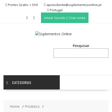
Skip
Portes Gratis: + 59 €
apoiocliente@suplementosonline.pt
to
Portugal
content
Iniciar Sessão | Criar conta
Pesquisar
CATEGORIAS
Home
Produtos