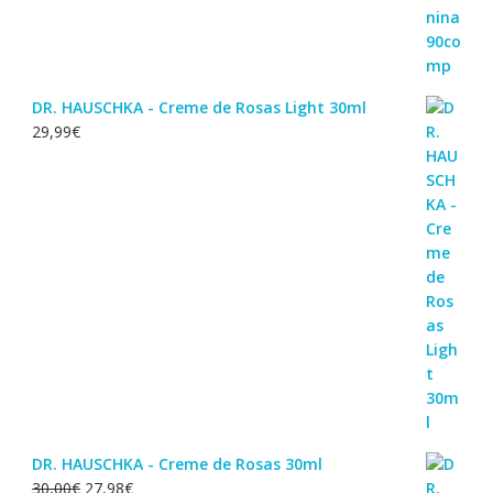
DR. HAUSCHKA - Creme de Rosas Light 30ml
29,99
€
DR. HAUSCHKA - Creme de Rosas 30ml
O
O
30,00
€
27,98
€