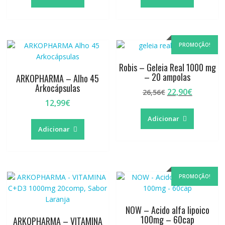
PROMOÇÃO!
Robis – Geleia Real 1000 mg
– 20 ampolas
ARKOPHARMA – Alho 45
Arkocápsulas
O
O
22,90
€
26,56
€
preço
preço
12,99
€
original
atual
Adicionar
era:
é:
Adicionar
26,56€.
22,90€.
PROMOÇÃO!
NOW – Acido alfa lipoico
100mg – 60cap
ARKOPHARMA – VITAMINA