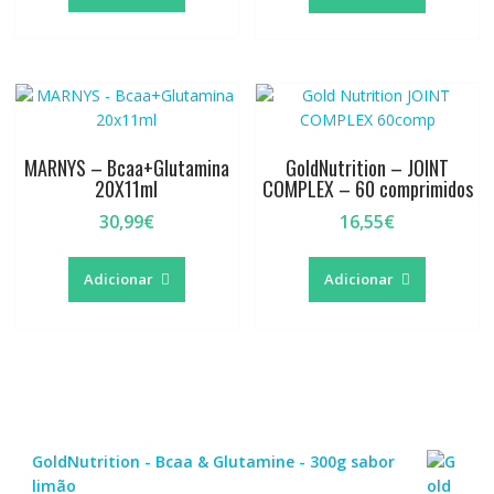
era:
é:
32,25€.
29,95€.
MARNYS – Bcaa+Glutamina
GoldNutrition – JOINT
20X11ml
COMPLEX – 60 comprimidos
30,99
€
16,55
€
Adicionar
Adicionar
GoldNutrition - Bcaa & Glutamine - 300g sabor
limão