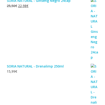
SORIA NATURAL - Ginseng Negro 24cap
O
O
25,50
€
22,98
€
preço
preço
original
atual
era:
é:
25,50€.
22,98€.
SORIA NATURAL - Drenalimp 250ml
15,99
€