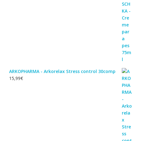
original
atual
era:
é:
22,60€.
18,55€.
ARKOPHARMA - Arkorelax Stress control 30comp
15,99
€