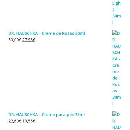
DR. HAUSCHKA - Creme de Rosas 30ml
O
O
30,00
€
27,98
€
preço
preço
original
atual
era:
é:
30,00€.
27,98€.
DR. HAUSCHKA - Creme para pés 75ml
O
O
22,60
€
18,55
€
preço
preço