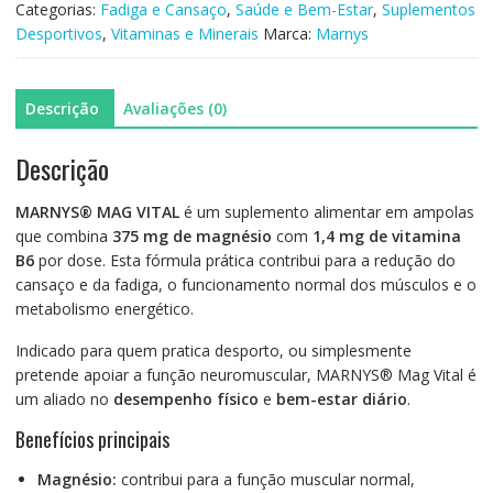
20x11ml
Categorias:
Fadiga e Cansaço
,
Saúde e Bem-Estar
,
Suplementos
Desportivos
,
Vitaminas e Minerais
Marca:
Marnys
Descrição
Avaliações (0)
Descrição
MARNYS® MAG VITAL
é um suplemento alimentar em ampolas
que combina
375 mg de magnésio
com
1,4 mg de vitamina
B6
por dose. Esta fórmula prática contribui para a redução do
cansaço e da fadiga, o funcionamento normal dos músculos e o
metabolismo energético.
Indicado para quem pratica desporto, ou simplesmente
pretende apoiar a função neuromuscular, MARNYS® Mag Vital é
um aliado no
desempenho físico
e
bem-estar diário
.
Benefícios principais
Magnésio:
contribui para a função muscular normal,