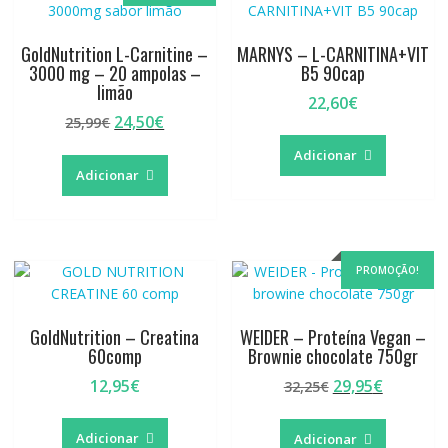
GoldNutrition L-Carnitine –
MARNYS – L-CARNITINA+VIT
3000 mg – 20 ampolas –
B5 90cap
limão
22,60
€
O
O
24,50
€
25,99
€
preço
preço
Adicionar
original
atual
Adicionar
era:
é:
25,99€.
24,50€.
PROMOÇÃO!
GoldNutrition – Creatina
WEIDER – Proteína Vegan –
60comp
Brownie chocolate 750gr
O
O
12,95
€
29,95
€
32,25
€
preço
preço
original
atual
Adicionar
Adicionar