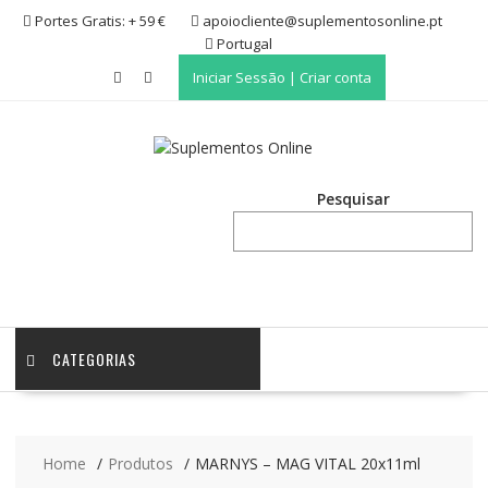
Skip
Portes Gratis: + 59 €
apoiocliente@suplementosonline.pt
to
Portugal
content
Iniciar Sessão | Criar conta
Pesquisar
CATEGORIAS
Home
Produtos
MARNYS – MAG VITAL 20x11ml