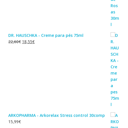
DR. HAUSCHKA - Creme para pés 75ml
O
O
22,60
€
18,55
€
preço
preço
original
atual
era:
é:
22,60€.
18,55€.
ARKOPHARMA - Arkorelax Stress control 30comp
15,99
€