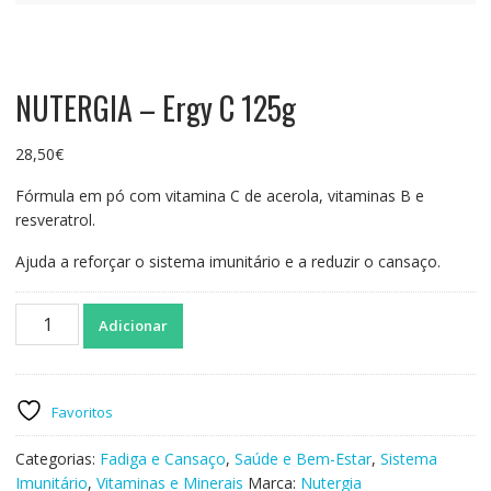
NUTERGIA – Ergy C 125g
28,50
€
Fórmula em pó com vitamina C de acerola, vitaminas B e
resveratrol.
Ajuda a reforçar o sistema imunitário e a reduzir o cansaço.
Quantidade
Adicionar
de
NUTERGIA
-
Ergy
Favoritos
C
125g
Categorias:
Fadiga e Cansaço
,
Saúde e Bem-Estar
,
Sistema
Imunitário
,
Vitaminas e Minerais
Marca:
Nutergia