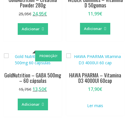
Powder 280g
D 50gomas
O
O
24,95
€
11,99
€
25,95
€
preço
preço
original
atual
Adicionar
Adicionar
era:
é:
25,95€.
24,95€.
PROMOÇÃO!
GoldNutrition – GABA 500mg
HAWA PHARMA – Vitamina
– 60 cápsulas
D3 4000UI 60cap
O
O
13,50
€
17,90
€
15,75
€
preço
preço
original
atual
Adicionar
Ler mais
era:
é:
15,75€.
13,50€.