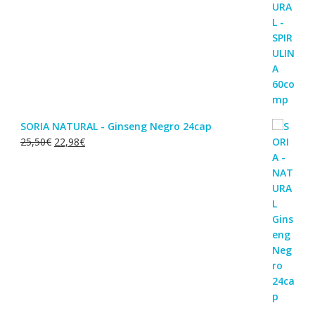
SORIA NATURAL - Ginseng Negro 24cap
O
O
25,50
€
22,98
€
preço
preço
original
atual
era:
é:
25,50€.
22,98€.