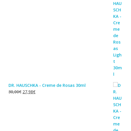
DR. HAUSCHKA - Creme de Rosas 30ml
O
O
30,00
€
27,98
€
preço
preço
original
atual
era:
é:
30,00€.
27,98€.