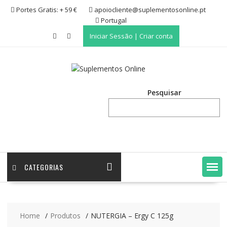
Skip
Portes Gratis: + 59 €
apoiocliente@suplementosonline.pt
to
Portugal
content
Iniciar Sessão | Criar conta
Pesquisar
CATEGORIAS
Home
Produtos
NUTERGIA – Ergy C 125g